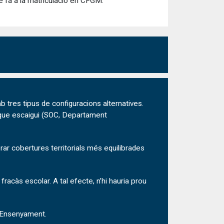
e fa a la matriculació en CFGM.
b tres tipus de configuracions alternatives.
s que escaigui (SOC, Departament
ar cobertures territorials més equilibrades
fracàs escolar. A tal efecte, n’hi hauria prou
’Ensenyament.