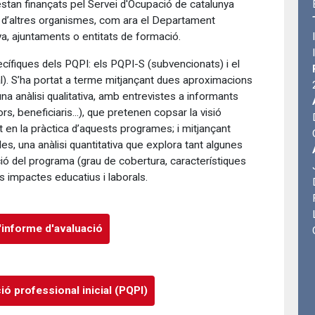
stan finançats pel Servei d'Ocupació de catalunya
ó d’altres organismes, com ara el Departament
a, ajuntaments o entitats de formació.
cífiques dels PQPI: els PQPI-S (subvencionats) i el
). S’ha portat a terme mitjançant dues aproximacions
a anàlisi qualitativa, amb entrevistes a informants
 beneficiaris...), que pretenen copsar la visió
en la pràctica d’aquests programes; i mitjançant
es, una anàlisi quantitativa que explora tant algunes
ó del programa (grau de cobertura, característiques
us impactes educatius i laborals.
l'informe d'avaluació
ó professional inicial (PQPI)