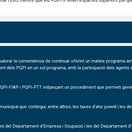
etar l'ESO, mentre que els PQPI-S tenen impactes superiors pel qu
 valorar la conveniència de continuar oferint un mateix programa am
ament dels PQPI en un sol programa, amb la participació dels agent
, PQPI-FIAP i PQPI-PTT mitjançant un procediment que permeti gener
icipal que contingui, entre altres, les taxes d’atur juvenil i les de 
es del Departament d’Empresa i Ocupació i les del Departament d