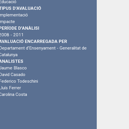
Educació
TIPUS D'AVALUACIÓ
Implementació
Impacte
PERÍODE D'ANÀLISI
2008 - 2011
AVALUACIÓ ENCARREGADA PER
Departament d'Ensenyament - Generalitat de
Catalunya
ANALISTES
Jaume Blasco
David Casado
Federico Todeschini
Lluís Ferrer
Carolina Costa