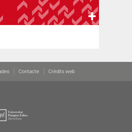
ades
Contacte
Crèdits web