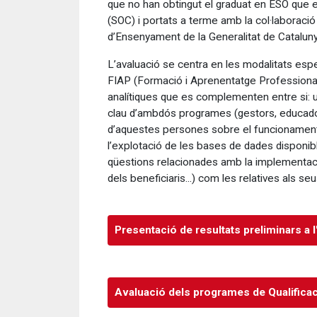
que no han obtingut el graduat en ESO que e
(SOC) i portats a terme amb la col·laboraci
d’Ensenyament de la Generalitat de Cataluny
L’avaluació se centra en les modalitats espe
FIAP (Formació i Aprenentatge Professional
analítiques que es complementen entre si: un
clau d’ambdós programes (gestors, educadors,
d’aquestes persones sobre el funcionament 
l’explotació de les bases de dades disponibl
qüestions relacionades amb la implementaci
dels beneficiaris...) com les relatives als se
Presentació de resultats preliminars a 
Avaluació dels programes de Qualificaci