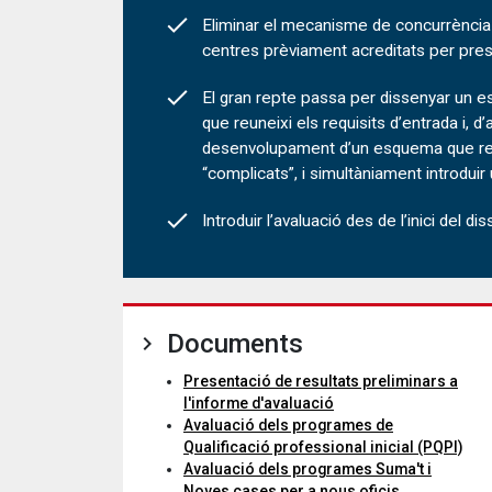
Eliminar el mecanisme de concurrència c
centres prèviament acreditats per preserv
El gran repte passa per dissenyar un es
que reuneixi els requisits d’entrada i, d
desenvolupament d’un esquema que remun
“complicats”, i simultàniament introdui
Introduir l’avaluació des de l’inici del
Documents
Presentació de resultats preliminars a
l'informe d'avaluació
Avaluació dels programes de
Qualificació professional inicial (PQPI)
Avaluació dels programes Suma't i
Noves cases per a nous oficis