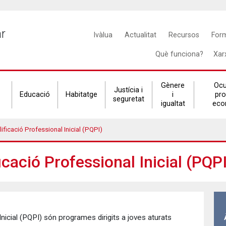
Main
ar
Ivàlua
Actualitat
Recursos
For
navigation
Què funciona?
Xar
Gènere
Ocu
Justícia i
Educació
Habitatge
i
pr
seguretat
igualtat
eco
ficació Professional Inicial (PQPI)
cació Professional Inicial (PQPI
nicial (PQPI) són programes dirigits a joves aturats