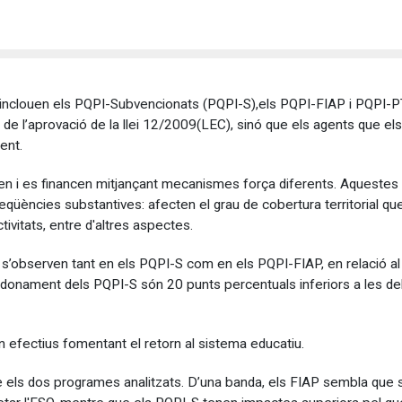
e inclouen els PQPI-Subvencionats (PQPI-S),els PQPI-FIAP i PQPI-P
de l’aprovació de la llei 12/2009(LEC), sinó que els agents que el
ent.
en i es financen mitjançant mecanismes força diferents. Aquestes 
qüències substantives: afecten el grau de cobertura territorial que 
ctivitats, entre d'altres aspectes.
que s’observen tant en els PQPI-S com en els PQPI-FIAP, en relació 
ndonament dels PQPI-S són 20 punts percentuals inferiors a les de
efectius fomentant el retorn al sistema educatiu.
e els dos programes analitzats. D’una banda, els FIAP sembla que s