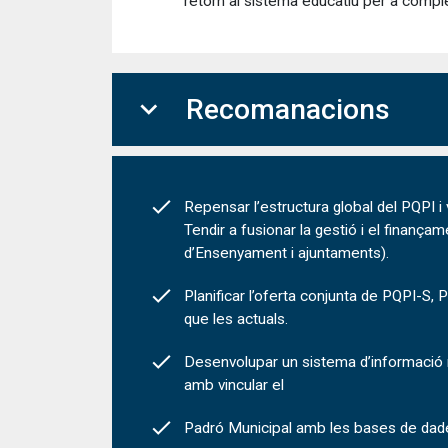
retorn al sistema educatiu per a compl
expand_more
Recomanacions
Repensar l’estructura global del PQPI i
Tendir a fusionar la gestió i el finanç
d’Ensenyament i ajuntaments).
Planificar l’oferta conjunta de PQPI-S
que les actuals.
Desenvolupar un sistema d’informació mun
amb vincular el
Padró Municipal amb les bases de dad