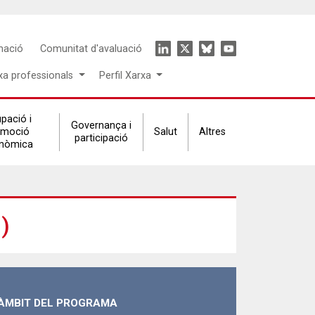
Icon
mació
Comunitat d'avaluació
menu
xa professionals
Perfil Xarxa
pació i
Governança i
omoció
Salut
Altres
participació
nòmica
)
ÀMBIT DEL PROGRAMA