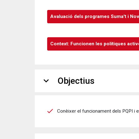
Avaluació dels programes Suma't i Nov
Context: Funcionen les polítiques acti
expand_more
Objectius
Conèixer el funcionament dels PQPI i e