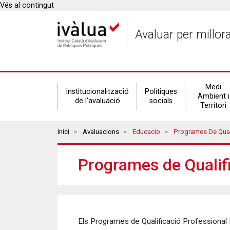
Vés al contingut
Avaluar per millor
Secondary
Medi
Institucionalització
Polítiques
Ambient i
de l'avaluació
socials
Territori
navigation
Breadcrumbs
Inici
Avaluacions
Educacio
Programes De Quali
Programes de Qualifi
Els Programes de Qualificació Professional I