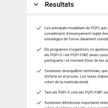
expand_more
Resultats
Les principals modalitats de PQPI, qu
consideració d’ensenyament reglat des 
estratègics de forma clarament coincid
Els programes s’organitzen, es gestion
els PQPI-S i els PQPI-FIAP, tenen conse
participants i el moment d’inici de les a
Existeixen desequilibris territorials, 
d’oferta en el procés. Les taxes d’aba
volum de la matrícula inicial.
Tant els PQPI-S com els PQPI-FIAP són 
Existeixen diferències importants entr