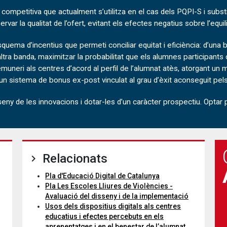
ompetitiva que actualment s’utilitza en el cas dels PQPI-S i subst
ar la qualitat de l’ofert, evitant els efectes negatius sobre l’equilib
quema d’incentius que permeti conciliar equitat i eficiència: d’un
’altra banda, maximitzar la probabilitat que els alumnes participants 
eri als centres d’acord al perfil de l’alumnat atès, atorgant un
r un sistema de bonus ex-post vinculat al grau d’èxit aconseguit pel
 disseny de les innovacions i dotar-les d’un caràcter prospectiu. Opt
Relacionats
Pla d'Educació Digital de Catalunya
Pla Les Escoles Lliures de Violències -
Avaluació del disseny i de la implementació
Usos dels dispositius digitals als centres
educatius i efectes percebuts en els
aprenentatges i en el benestar de l’alumnat