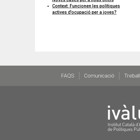
Context: Funcionen les polítiques
actives d'ocupació per a joves?
Footer
FAQS
Comunicació
Trebal