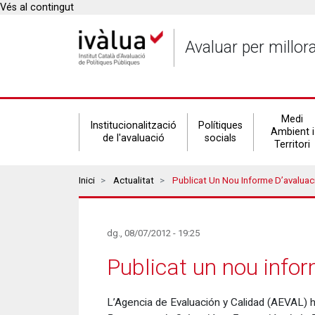
Vés al contingut
Avaluar per millor
Secondary
Medi
Institucionalització
Polítiques
Ambient i
de l'avaluació
socials
Territori
navigation
Breadcrumbs
Inici
Actualitat
Publicat Un Nou Informe D’avalua
dg., 08/07/2012 - 19:25
Publicat un nou info
L’Agencia de Evaluación y Calidad (AEVAL) ha