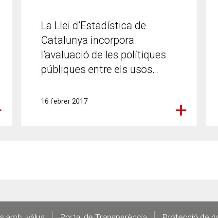
La Llei d’Estadística de
Catalunya incorpora
l’avaluació de les polítiques
públiques entre els usos…
16 febrer 2017
la amb Ivàlua
Portal de Transparència
Protecció de d