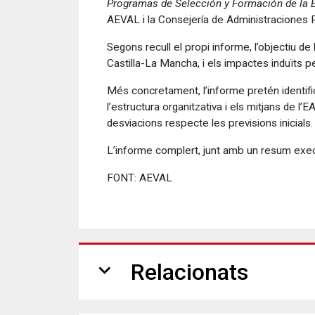
Programas de Selección y Formación de la E
AEVAL i la Consejería de Administraciones P
Segons recull el propi informe, l’objectiu de
Castilla-La Mancha, i els impactes induïts 
Més concretament, l’informe pretén identific
l’estructura organitzativa i els mitjans de l’E
desviacions respecte les previsions inicials
L’informe complert, junt amb un resum execut
FONT: AEVAL
expand_more
Relacionats