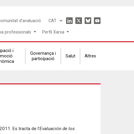
Icon
omunitat d'avaluació
Select
menu
your
xa professionals
Perfil Xarxa
language
pació i
Governança i
omoció
Salut
Altres
participació
nòmica
011. Es tracta de l’
Evaluación de los