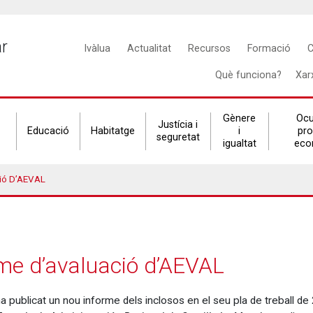
Main
ar
Ivàlua
Actualitat
Recursos
Formació
C
navigation
Què funciona?
Xar
Gènere
Ocu
Justícia i
Educació
Habitatge
i
pr
seguretat
igualtat
eco
ció D’AEVAL
rme d’avaluació d’AEVAL
 publicat un nou informe dels inclosos en el seu pla de treball de 2