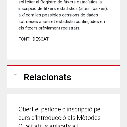
sol·licitar al Registre de fitxers estadístics la
inscripció de fitxers estadístics (altes i baixes),
així com les possibles cessions de dades
sotmeses a secret estadístic contingudes en
els fitxers prèviament registrats.
FONT:
IDESCAT
expand_more
Relacionats
Obert el període d'inscripció pel
curs d'Introducció als Mètodes
Qualitatius aplicats a l…