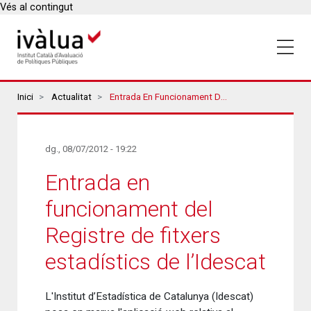
Vés al contingut
Breadcrumbs
Inici
Actualitat
Entrada En Funcionament Del Registre De Fitxers Estadístics De L’Idescat
dg., 08/07/2012 - 19:22
Entrada en
funcionament del
Registre de fitxers
estadístics de l’Idescat
L'Institut d’Estadística de Catalunya (Idescat)