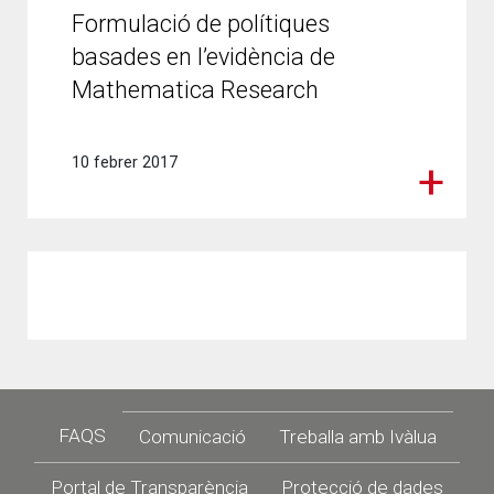
Formulació de polítiques
basades en l’evidència de
Mathematica Research
10 febrer 2017
Footer
FAQS
Comunicació
Treballa amb Ivàlua
Portal de Transparència
Protecció de dades