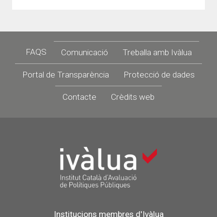
Footer
FAQS
Comunicació
Treballa amb Ivàlua
Portal de Transparència
Protecció de dades
Contacte
Crèdits web
Institucions membres d'Ivàlua