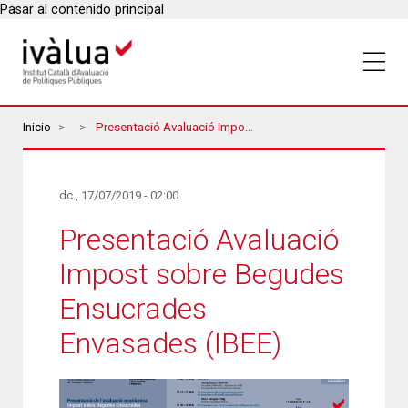
Pasar al contenido principal
Breadcrumbs
Inicio
Presentació Avaluació Impost Sobre Begudes Ensucrades Envasades (IBEE)
dc., 17/07/2019 - 02:00
Presentació Avaluació
Impost sobre Begudes
Ensucrades
Envasades (IBEE)