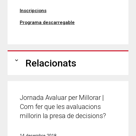
Inscripcions
Programa descarregable
expand_more
Relacionats
Jornada Avaluar per Millorar |
Com fer que les avaluacions
millorin la presa de decisions?
14 desembre 2018