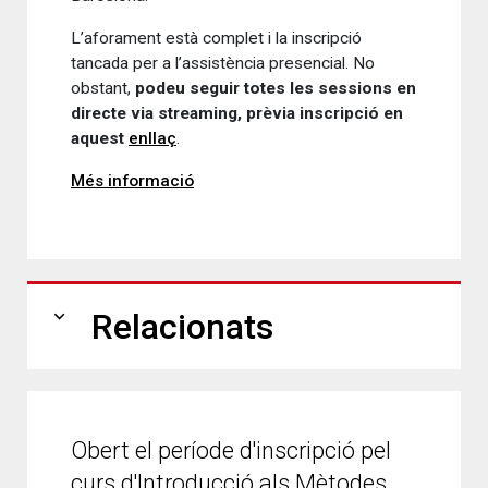
L’aforament està complet i la inscripció
tancada per a l’assistència presencial. No
obstant,
podeu seguir totes les sessions en
directe via streaming, prèvia inscripció en
aquest
enllaç
.
Més informació
expand_more
Relacionats
Obert el període d'inscripció pel
curs d'Introducció als Mètodes