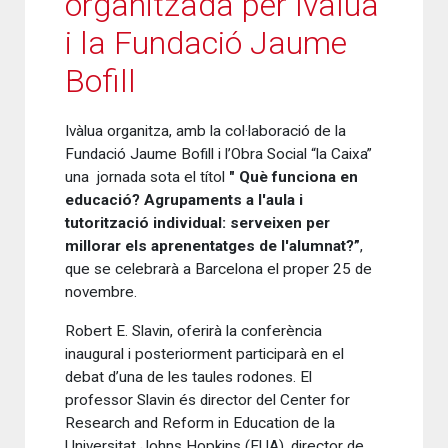
organitzada per Ivàlua
i la Fundació Jaume
Bofill
Ivàlua organitza, amb la col·laboració de la
Fundació Jaume Bofill i l’Obra Social “la Caixa”
una jornada sota el títol
" Què funciona en
educació? Agrupaments a l'aula i
tutorització individual: serveixen per
millorar els aprenentatges de l'alumnat?”
,
que se celebrarà a Barcelona el proper 25 de
novembre.
Robert E. Slavin, oferirà la conferència
inaugural i posteriorment participarà en el
debat d’una de les taules rodones. El
professor Slavin és director del Center for
Research and Reform in Education de la
Universitat Johns Hopkins (EUA), director de