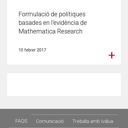
Formulació de polítiques
basades en l’evidència de
Mathematica Research
10 febrer 2017
Footer
FAQS
Comunicació
Treballa amb Ivàlua