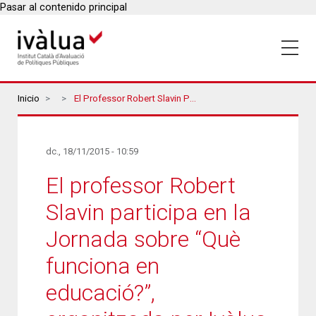
Pasar al contenido principal
Breadcrumbs
Inicio
El Professor Robert Slavin Participa En La Jornada Sobre “Què Funciona En Educació?”, Organitzada Per Ivàlua I La Fundació Jaume Bofill
dc., 18/11/2015 - 10:59
El professor Robert
Slavin participa en la
Jornada sobre “Què
funciona en
educació?”,