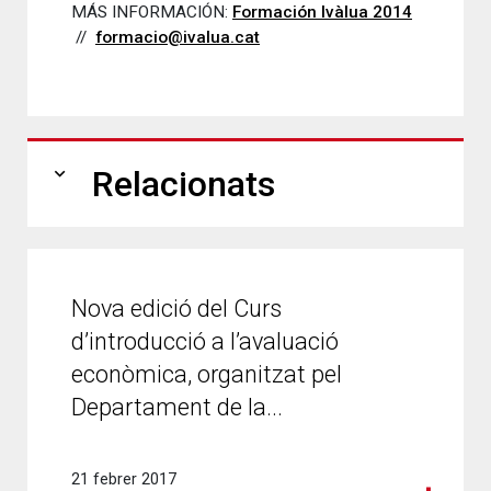
MÁS INFORMACIÓN:
Formación Ivàlua 2014
//
formacio@ivalua.cat
expand_more
Relacionats
Nova edició del Curs
d’introducció a l’avaluació
econòmica, organitzat pel
Departament de la...
21 febrer 2017