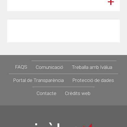
Footer
FAQS
Comunicació
Treballa amb Ivàlua
Portal de Transparència
Protecció de dades
Contacte
Crèdits web