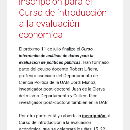
inscripción para el
Curso de introducción
a la evaluación
económica
El próximo 11
de julio
finaliza
el
Curso
intermedio
de análisis
de datos
para la
evaluación
de políticas
públicas
.
Han formado
parte del equipo
docente
Robert
Liñeira
,
profesor asociado del Departamento
de
Ciencia
Política
de la UAB
,
Jordi Muñoz
,
investigador
post-
doctoral
Juan de la Cierva
del mismo Departamento
y Guillem
Rico
investigador
post
-doctoral
también
en la UAB
.
Por otra parte
está ya
abierta la
inscripción
al
Curso
de introducción
a la evaluación
económica
,
que se celebrará los
días 15
,
22
,