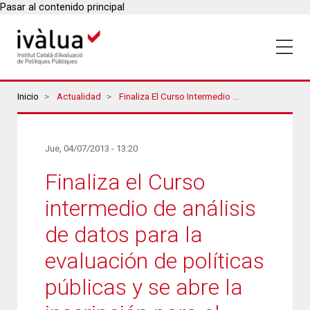
Pasar al contenido principal
Breadcrumbs
Inicio
Actualidad
Finaliza El Curso Intermedio De Análisis De Datos Para La Evaluación De Políticas Públicas Y Se Abre La Inscripción Para El Curso De Introducción A La Evaluación Económica
Jue, 04/07/2013 - 13:20
Finaliza el Curso
intermedio de análisis
de datos para la
evaluación de políticas
públicas y se abre la