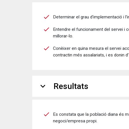
Determinar el grau d'implementació i l
Entendre el funcionament del servei i c
millorar-lo.
Conèixer en quina mesura el servei aco
contractin més assalariats, i es donin
expand_more
Resultats
Es constata que la població diana és ma
negoci/empresa propi.