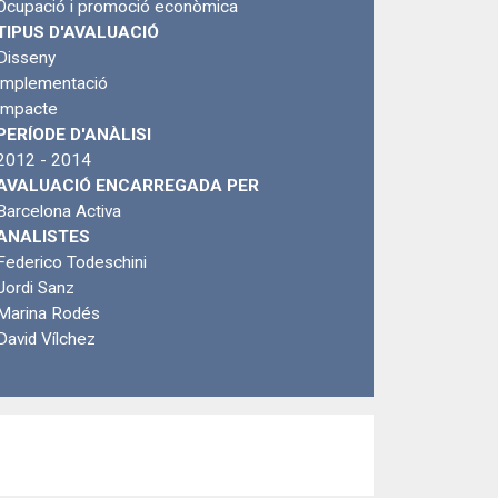
Ocupació i promoció econòmica
TIPUS D'AVALUACIÓ
Disseny
Implementació
Impacte
PERÍODE D'ANÀLISI
2012 - 2014
AVALUACIÓ ENCARREGADA PER
Barcelona Activa
ANALISTES
Federico Todeschini
Jordi Sanz
Marina Rodés
David Vílchez