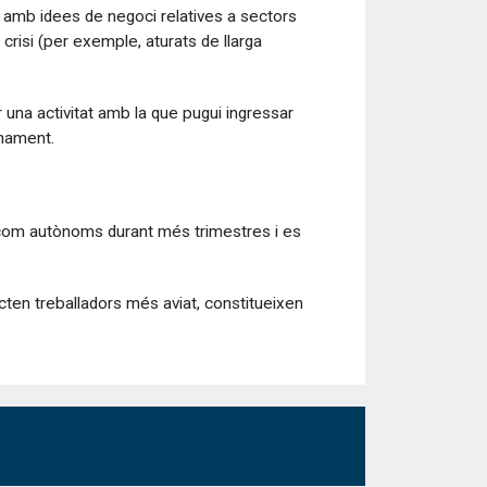
n amb idees de negoci relatives a sectors
 crisi (per exemple, aturats de llarga
 una activitat amb la que pugui ingressar
onament.
ta com autònoms durant més trimestres i es
cten treballadors més aviat, constitueixen