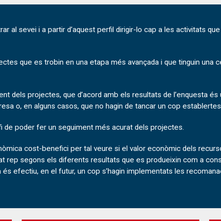
ar al sevei i a partir d’aquest perfil dirigir-lo cap a les activitats 
ojectes que es trobin en una etapa més avançada i que tinguin una ce
ent dels projectes, que d’acord amb els resultats de l’enquesta és 
resa o, en alguns casos, que no hagin de tancar un cop establertes
a fi de poder fer un seguiment més acurat dels projectes.
nòmica cost-benefici per tal veure si el valor econòmic dels recur
t rep segons els diferents resultats que es produeixin com a cons
 és efectiu, en el futur, un cop s’hagin implementats les recomana