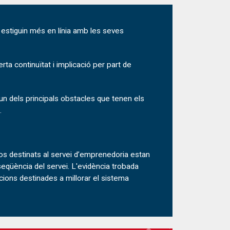
que estiguin més en línia amb les seves
rta continuïtat i implicació per part de
un dels principals obstacles que tenen els
.
sos destinats al servei d’emprenedoria estan
eqüència del servei. L'evidència trobada
cions destinades a millorar el sistema