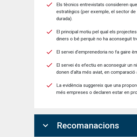
Els tècnics entrevistats consideren qu
estratègics (per exemple, el sector de l
durada).
El principal motiu pel qual els projecte
diners o bé perquè no ha aconseguit tr
El servei d’emprenedoria no fa gaire èm
El servei és efectiu en aconseguir un n
donen d’alta més aviat, en comparació a
La evidència suggereix que una proporc
més empreses o declaren estar en proc
expand_more
Recomanacions