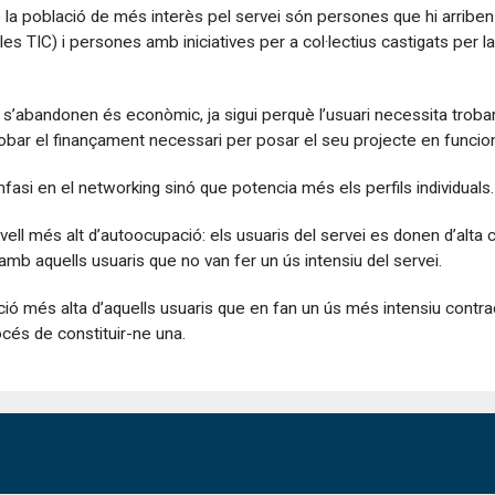
e la població de més interès pel servei són persones que hi arribe
es TIC) i persones amb iniciatives per a col·lectius castigats per la
s s’abandonen és econòmic, ja sigui perquè l’usuari necessita trobar
obar el finançament necessari per posar el seu projecte en funci
fasi en el networking sinó que potencia més els perfils individuals.
ivell més alt d’autoocupació: els usuaris del servei es donen d’al
mb aquells usuaris que no van fer un ús intensiu del servei.
ió més alta d’aquells usuaris que en fan un ús més intensiu contra
és de constituir-ne una.