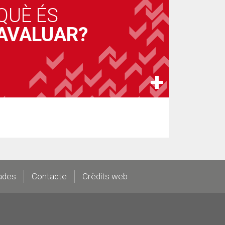
QUÈ ÉS
AVALUAR?
ades
Contacte
Crèdits web