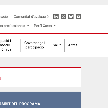
Icon
mació
Comunitat d'avaluació
menu
xa professionals
Perfil Xarxa
pació i
Governança i
omoció
Salut
Altres
participació
nòmica
a
ÀMBIT DEL PROGRAMA