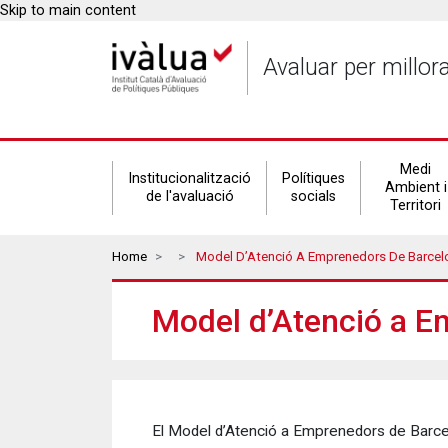
Skip to main content
Avaluar per millor
Secondary
Medi
Institucionalització
Polítiques
Ambient i
de l'avaluació
socials
Territori
navigation
Breadcrumbs
Home
Model D’Atenció A Emprenedors De Barcel
Model d’Atenció a E
El Model d’Atenció a Emprenedors de Barcel