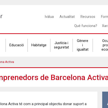
Main
ar
Ivàlua
Actualitat
Recursos
For
navigation
Què funciona?
Xar
Gènere
Ocu
Justícia i
Educació
Habitatge
i
pr
seguretat
igualtat
eco
ona Activa
mprenedors de Barcelona Activ
ona Activa té com a principal objectiu donar suport a