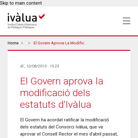
Skip to main content
Breadcrumbs
Home
El Govern Aprova La Modificació Dels Estatuts D'Ivàlua
dl., 10/08/2015 - 15:23
El Govern aprova la
modificació dels
estatuts d'Ivàlua
El Govern ha acordat ratificar la modificació
dels estatuts del Consorci Ivàlua, que va
aprovar el Consell Rector el mes d’abril passat,