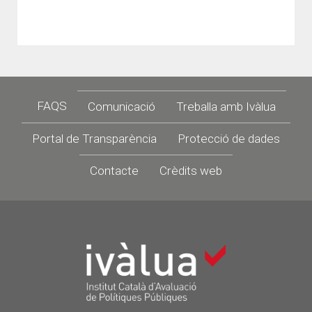
Footer
FAQS
Comunicació
Treballa amb Ivàlua
Portal de Transparència
Protecció de dades
Contacte
Crèdits web