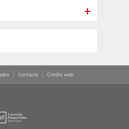
ades
Contacte
Crèdits web