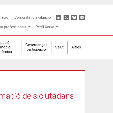
Icon
mació
Comunitat d'avaluació
menu
xa professionals
Perfil Xarxa
pació i
Governança i
omoció
Salut
Altres
participació
nòmica
ormació dels ciutadans