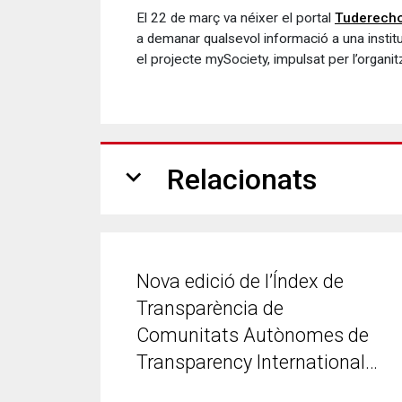
El 22 de març va néixer el portal
Tuderech
a demanar qualsevol informació a una instituc
el projecte mySociety, impulsat per l’organ
expand_more
Relacionats
Nova edició de l’Índex de
Transparència de
Comunitats Autònomes de
Transparency International…