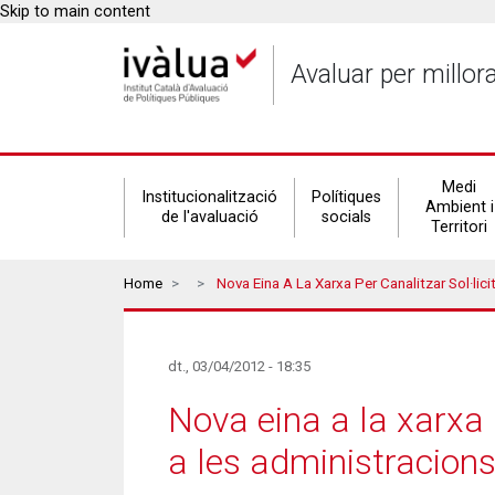
Skip to main content
Avaluar per millor
Secondary
Medi
Institucionalització
Polítiques
Ambient i
de l'avaluació
socials
Territori
navigation
Breadcrumbs
Home
Nova Eina A La Xarxa Per Canalitzar Sol·licituds D’informació Dels 
dt., 03/04/2012 - 18:35
Nova eina a la xarxa 
a les administracion