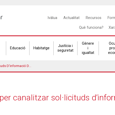
Main
ar
Ivàlua
Actualitat
Recursos
For
navigation
Què funciona?
Xar
Gènere
Ocu
Justícia i
Educació
Habitatge
i
pr
seguretat
igualtat
eco
Ciutadans A Les Administracions
per canalitzar sol·licituds d’inf
s