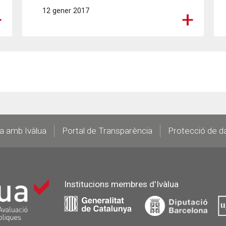
12 gener 2017
la amb Ivàlua
Portal de Transparència
Protecció de d
Institucions membres d'Ivàlua