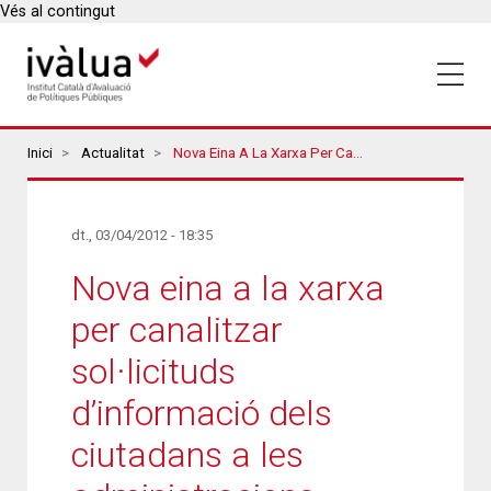
Vés al contingut
Breadcrumbs
Inici
Actualitat
Nova Eina A La Xarxa Per Canalitzar Sol·licituds D’informació Dels Ciutadans A Les Administracions
dt., 03/04/2012 - 18:35
Nova eina a la xarxa
per canalitzar
sol·licituds
d’informació dels
ciutadans a les