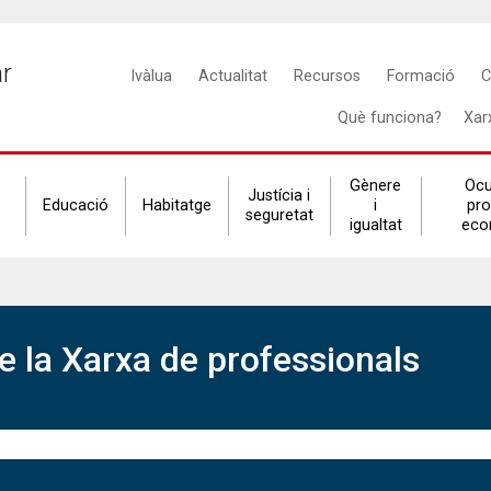
Main
ar
Ivàlua
Actualitat
Recursos
Formació
C
navigation
Què funciona?
Xar
Gènere
Ocu
Justícia i
Educació
Habitatge
i
pr
seguretat
igualtat
eco
 la Xarxa de professionals