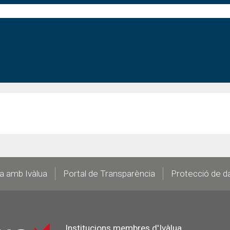
la amb Ivàlua
Portal de Transparència
Protecció de d
Institucions membres d'Ivàlua