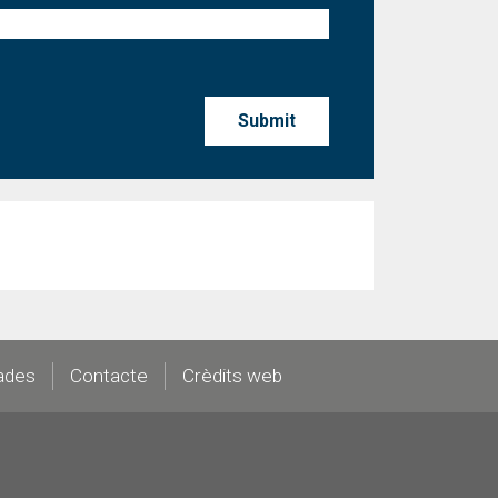
ades
Contacte
Crèdits web