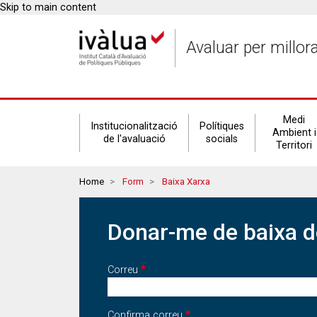
Skip to main content
Avaluar per millor
Secondary
Medi
Institucionalització
Polítiques
Ambient i
de l'avaluació
socials
Territori
navigation
Breadcrumbs
Home
Form
Baixa Xarxa
Donar-me de baixa de
Correu
Correu
Confirma correu