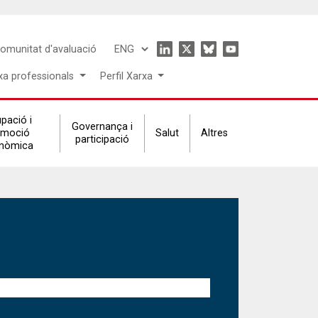
Icon
omunitat d'avaluació
Select
menu
your
xa professionals
Perfil Xarxa
language
pació i
Governança i
omoció
Salut
Altres
participació
nòmica