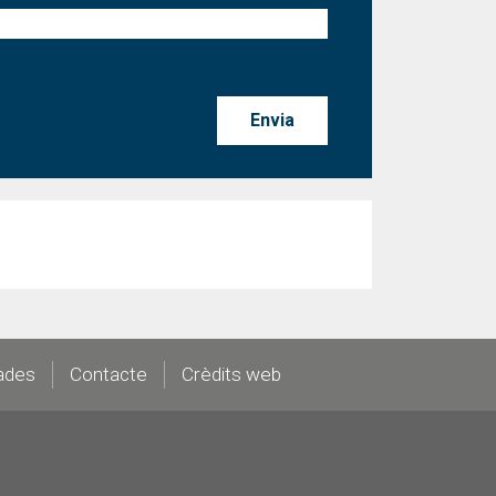
ades
Contacte
Crèdits web