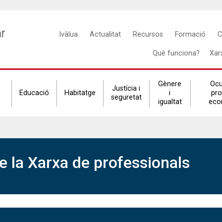
Main
ar
Ivàlua
Actualitat
Recursos
Formació
C
navigation
Què funciona?
Xar
Gènere
Ocu
Justícia i
Educació
Habitatge
i
pr
seguretat
igualtat
eco
 la Xarxa de professionals