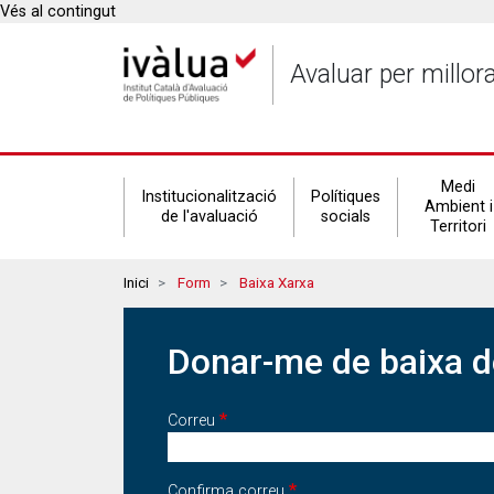
Vés al contingut
Avaluar per millor
Secondary
Medi
Institucionalització
Polítiques
Ambient i
de l'avaluació
socials
Territori
navigation
Breadcrumbs
Inici
Form
Baixa Xarxa
Donar-me de baixa de
Correu
Correu
Confirma correu