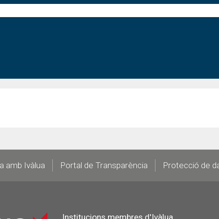
la amb Ivàlua
Portal de Transparència
Protecció de d
Institucions membres d'Ivàlua