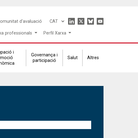
Icon
omunitat d'avaluació
Select
menu
your
xa professionals
Perfil Xarxa
language
pació i
Governança i
omoció
Salut
Altres
participació
nòmica