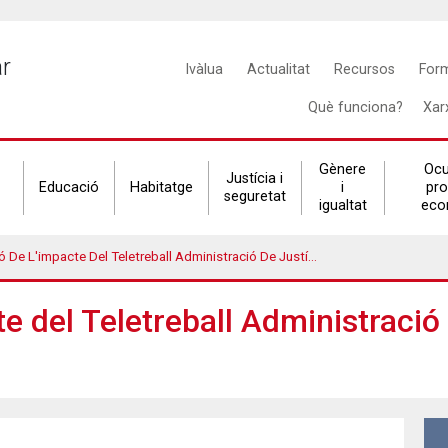
Main
ar
Ivàlua
Actualitat
Recursos
For
navigation
Què funciona?
Xar
Gènere
Ocu
Justícia i
Educació
Habitatge
i
pr
seguretat
igualtat
eco
e L'impacte Del Teletreball Administració De Justícia De Catalunya
e del Teletreball Administració 