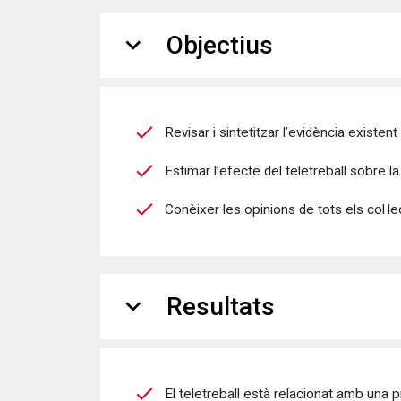
expand_more
Objectius
Revisar i sintetitzar l’evidència existen
Estimar l’efecte del teletreball sobre la 
Conèixer les opinions de tots els col·lec
expand_more
Resultats
El teletreball està relacionat amb una pr