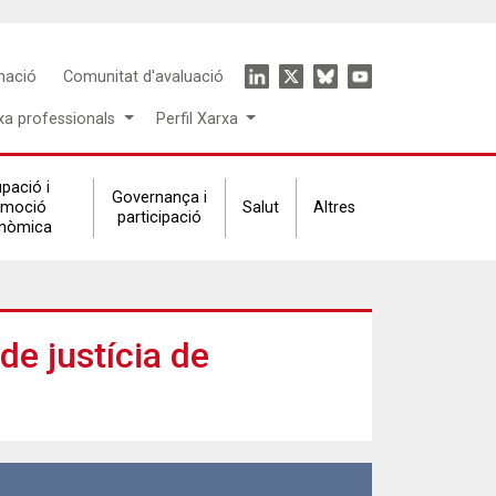
Icon
mació
Comunitat d'avaluació
menu
xa professionals
Perfil Xarxa
pació i
Governança i
omoció
Salut
Altres
participació
nòmica
de justícia de