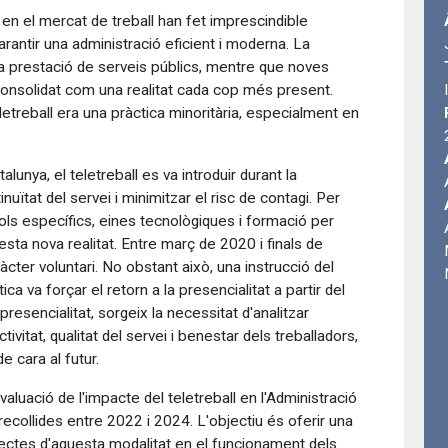
 en el mercat de treball han fet imprescindible
arantir una administració eficient i moderna. La
it la prestació de serveis públics, mentre que noves
 consolidat com una realitat cada cop més present.
etreball era una pràctica minoritària, especialment en
alunya, el teletreball es va introduir durant la
ïtat del servei i minimitzar el risc de contagi. Per
ls específics, eines tecnològiques i formació per
uesta nova realitat. Entre març de 2020 i finals de
àcter voluntari. No obstant això, una instrucció del
a va forçar el retorn a la presencialitat a partir del
sencialitat, sorgeix la necessitat d'analitzar
ivitat, qualitat del servei i benestar dels treballadors,
de cara al futur.
aluació de l'impacte del teletreball en l'Administració
recollides entre 2022 i 2024. L'objectiu és oferir una
fectes d'aquesta modalitat en el funcionament dels