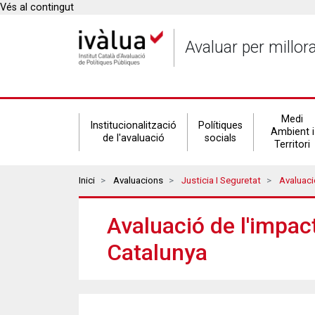
Vés al contingut
Avaluar per millor
Secondary
Medi
Institucionalització
Polítiques
Ambient i
de l'avaluació
socials
Territori
navigation
Breadcrumbs
Inici
Avaluacions
Justicia I Seguretat
Avaluació D
Avaluació de l'impact
Catalunya