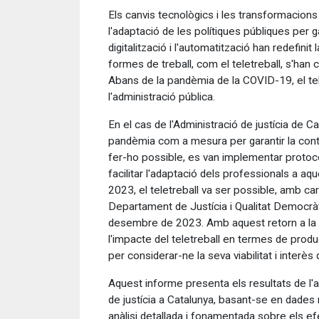
Els canvis tecnològics i les transformacions
l'adaptació de les polítiques públiques per g
digitalització i l'automatització han redefin
formes de treball, com el teletreball, s'han
Abans de la pandèmia de la COVID-19, el tel
l'administració pública.
En el cas de l'Administració de justícia de Cat
pandèmia com a mesura per garantir la continu
fer-ho possible, es van implementar protoco
facilitar l'adaptació dels professionals a aq
2023, el teletreball va ser possible, amb car
Departament de Justícia i Qualitat Democràtic
desembre de 2023. Amb aquest retorn a la pre
l'impacte del teletreball en termes de product
per considerar-ne la seva viabilitat i interès 
Aquest informe presenta els resultats de l'av
de justícia a Catalunya, basant-se en dades 
anàlisi detallada i fonamentada sobre els e