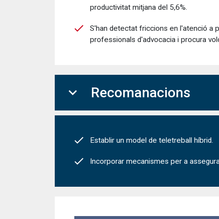
productivitat mitjana del 5,6%.
S'han detectat friccions en l'atenció a 
professionals d'advocacia i procura vol
expand_more
Recomanacions
Establir un model de teletreball híbrid.
Incorporar mecanismes per a assegurar l