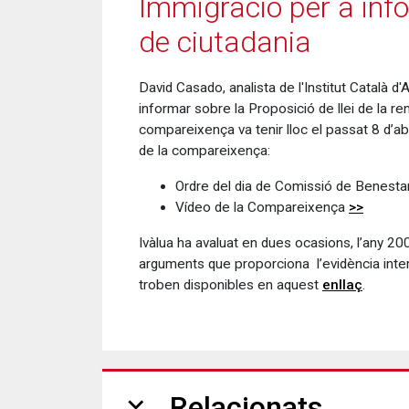
Immigració per a info
de ciutadania
David Casado, analista de l'Institut Català 
informar sobre la Proposició de llei de la re
compareixença va tenir lloc el passat 8 d’abr
de la compareixença:
Ordre del dia de Comissió de Benestar
Vídeo de la Compareixença
>>
Ivàlua ha avaluat en dues ocasions, l’any 20
arguments que proporciona l’evidència intern
troben disponibles en aquest
enllaç
.
expand_more
Relacionats