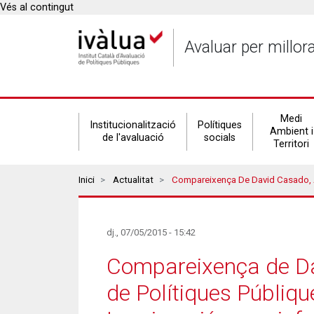
Vés al contingut
Avaluar per millor
Secondary
Medi
Institucionalització
Polítiques
Ambient i
de l'avaluació
socials
Territori
navigation
Breadcrumbs
Inici
Actualitat
Compareixença De David Casado, Analista De L'Institut Català D'Avaluació De Polítiques Públiques, Davant La Comissió De Benestar
dj., 07/05/2015 - 15:42
Compareixença de Dav
de Polítiques Públiqu