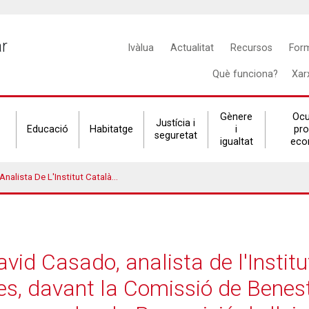
Main
ar
Ivàlua
Actualitat
Recursos
For
navigation
Què funciona?
Xar
Gènere
Ocu
Justícia i
Educació
Habitatge
i
pr
seguretat
igualtat
eco
, Família I Immigració Per A Informar Sobre La Proposició De Llei De La Renda Garantida De Ciutadania
id Casado, analista de l'Institu
es, davant la Comissió de Benesta