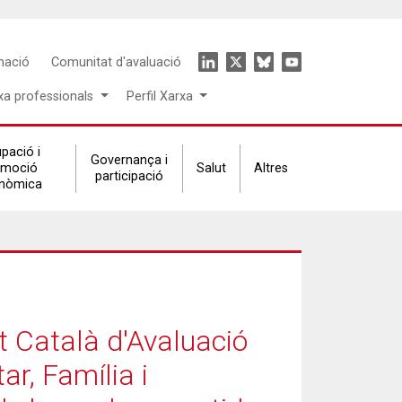
Icon
mació
Comunitat d'avaluació
menu
xa professionals
Perfil Xarxa
pació i
Governança i
omoció
Salut
Altres
participació
nòmica
t Català d'Avaluació
r, Família i