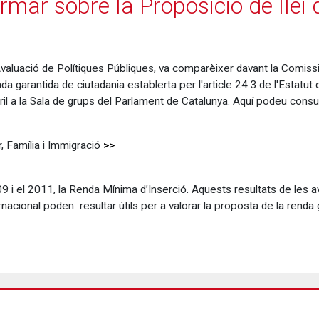
rmar sobre la Proposició de llei 
d'Avaluació de Polítiques Públiques, va comparèixer davant la Comiss
nda garantida de ciutadania establerta per l'article 24.3 de l'Estatu
il a la Sala de grups del Parlament de Catalunya. Aquí podeu consulta
, Família i Immigració
>>
09 i el 2011, la Renda Mínima d’Inserció. Aquests resultats de les 
acional poden resultar útils per a valorar la proposta de la renda 