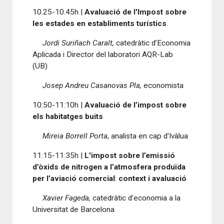
10.25-10.45h |
Avaluació de l'Impost sobre
les estades en establiments turístics
.
Jordi Suriñach Caralt,
catedràtic d’Economia
Aplicada i Director del laboratori AQR-Lab
(UB)
Josep Andreu Casanovas Pla,
economista
10:50-11:10h |
Avaluació de l’impost sobre
els habitatges buits
Mireia Borrell Porta
, analista en cap d'Ivàlua
11:15-11:35h |
L'impost sobre l’emissió
d’òxids de nitrogen a l’atmosfera produïda
per l’aviació comercial
:
context i avaluació
Xavier Fageda,
catedràtic d’economia a la
Universitat de Barcelona