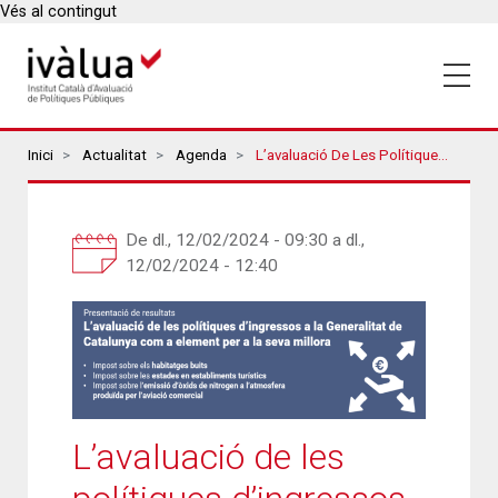
Vés al contingut
Breadcrumbs
Inici
Actualitat
Agenda
L’avaluació De Les Polítiques D’ingressos A La Generalitat De Catalunya Com A Element Per A La Seva Millora
De
dl., 12/02/2024 - 09:30
a
dl.,
12/02/2024 - 12:40
L’avaluació de les