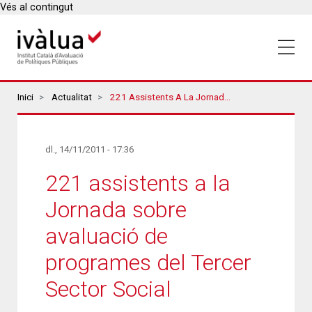
Vés al contingut
Breadcrumbs
Inici
Actualitat
221 Assistents A La Jornada Sobre Avaluació De Programes Del Tercer Sector Social
dl., 14/11/2011 - 17:36
221 assistents a la
Jornada sobre
avaluació de
programes del Tercer
Sector Social