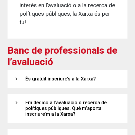
interès en l’avaluació o a la recerca de
polítiques públiques, la Xarxa és per
tu!
Banc de professionals de
l’avaluació
expand_more
És gratuït inscriure’s a la Xarxa?
expand_more
Em dedico a l’avaluació o recerca de
polítiques públiques. Què m’aporta
inscriure’m a la Xarxa?