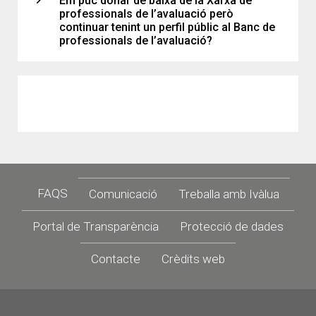
expand_more
Em puc donar de baixa de la Xarxa de
professionals de l’avaluació però
continuar tenint un perfil públic al Banc de
professionals de l’avaluació?
Footer
FAQS
Comunicació
Treballa amb Ivàlua
Portal de Transparència
Protecció de dades
Contacte
Crèdits web