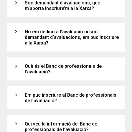
expand_more
Soc demandant d’avaluacions, que
m’aporta inscriure’m a la Xarxa?
expand_more
No em dedico a l’avaluació ni soc
demandant d’avaluacions, em puc inscriure
a la Xarxa?
expand_more
Què és el Banc de professionals de
l’avaluació?
expand_more
Em puc inscriure al Banc de professionals
de l’avaluació?
expand_more
Qui veu la informació del Banc de
professionals de l’avaluació?