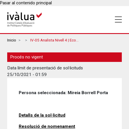
Pasar al contenido principal
Breadcrumbs
Inicio
IV-05 Analista Nivell 4 | Economia, Administració I Direcció D’Empreses, Ciències Polítiques, Sociologia O Altres Ciències Socials
Procés no vigent
Data límit de presentació de sol·licituds
25/10/2021 - 01:59
Persona seleccionada: Mireia Borrell Porta
Detalls de la sol·licitud
Resolució de nomenament