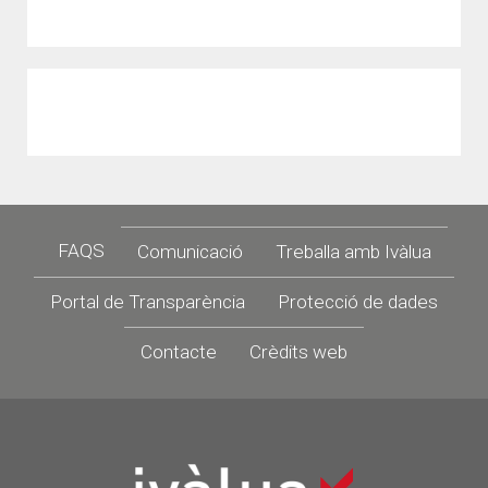
Footer
FAQS
Comunicació
Treballa amb Ivàlua
Portal de Transparència
Protecció de dades
Contacte
Crèdits web