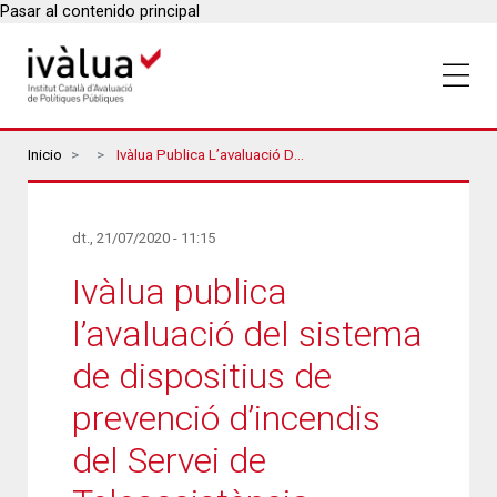
Pasar al contenido principal
Breadcrumbs
Inicio
Ivàlua Publica L’avaluació Del Sistema De Dispositius De Prevenció D’incendis Del Servei De Teleassistència Domiciliària De La Diputació De Barcelona
dt., 21/07/2020 - 11:15
Ivàlua publica
l’avaluació del sistema
de dispositius de
prevenció d’incendis
del Servei de