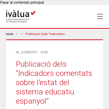
Pasar al contenido principal
Breadcrumbs
Inicio
Publicació Dels “Indicadors Comentats Sobre L’estat Del Sistema Educatiu Espanyol”
dc., 27/09/2017 - 14:55
Publicació dels
“Indicadors comentats
sobre l’estat del
sistema educatiu
espanyol”