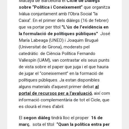
Macaya de Barcelona el
Cicle de Diàlegs
sobre “Política i Coneixement”
que organitza
Ivàlua conjuntament amb l’Obra Social “la
Caixa”. En el primer dels diàlegs (16 de febrer)
que va portar per títol
"L'ús de l'evidència en
la formulació de polítiques públiques"
José
María Labeaga (UNED) i Joaquim Brugué
(Universitat de Girona), moderats pel
catedràtic de Ciència Política Fernando
Vallespín (UAM), van contrastar els seus punts
de vista sobre el paper que juga i el que hauria
de jugar el “coneixement” en la formació de
polítiques públiques. Ja estan disponibles
alguns materials d’aquest primer debat
al
portal de recursos per a l’avaluació
, així com
informació complementària de tot el Cicle, que
es clourà el mes d’abril.
El
segon diàleg
tindrà lloc el proper
16 de
març
, sota el títol
“Quan la política entra per