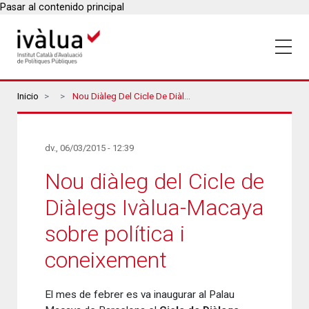
Pasar al contenido principal
Breadcrumbs
Inicio
Nou Diàleg Del Cicle De Diàlegs Ivàlua-Macaya Sobre Política I Coneixement
dv., 06/03/2015 - 12:39
Nou diàleg del Cicle de
Diàlegs Ivàlua-Macaya
sobre política i
coneixement
El mes de febrer es va inaugurar al Palau