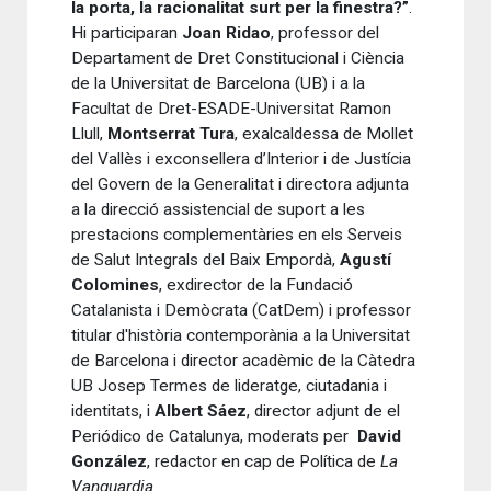
la porta, la racionalitat surt per la finestra?”
.
Hi participaran
Joan Ridao
, professor del
Departament de Dret Constitucional i Ciència
de la Universitat de Barcelona (UB) i a la
Facultat de Dret-ESADE-Universitat Ramon
Llull,
Montserrat Tura
, exalcaldessa de Mollet
del Vallès i exconsellera d’Interior i de Justícia
del Govern de la Generalitat i directora adjunta
a la direcció assistencial de suport a les
prestacions complementàries en els Serveis
de Salut Integrals del Baix Empordà,
Agustí
Colomines
, exdirector de la Fundació
Catalanista i Demòcrata (CatDem) i professor
titular d'història contemporània a la Universitat
de Barcelona i director acadèmic de la Càtedra
UB Josep Termes de lideratge, ciutadania i
identitats, i
Albert Sáez
, director adjunt de el
Periódico de Catalunya, moderats per
David
González
, redactor en cap de Política de
La
Vanguardia.