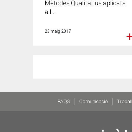
Mètodes Qualitatius aplicats
a l...
23 maig 2017
Footer
FAQS
Comunicació
Trebal