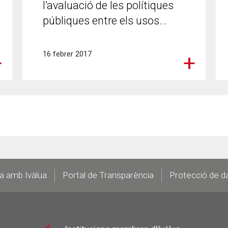
l’avaluació de les polítiques
públiques entre els usos...
16 febrer 2017
la amb Ivàlua
Portal de Transparència
Protecció de d