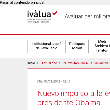
Pasar al contenido principal
Avaluar per millor
Secondary
Medi
Institucionalització
Polítiques
Ambient i
de l'avaluació
socials
Territori
navigation
Breadcrumbs
Inicio
Actualidad
Nuevo Impulso A La Evaluación En La Propuest
Mié, 07/03/2012 - 12:49
Nuevo impulso a la e
presidente Obama