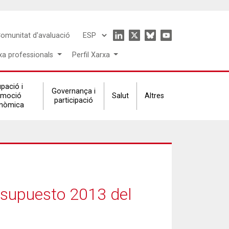
Icon
omunitat d'avaluació
Select
menu
your
xa professionals
Perfil Xarxa
language
pació i
Governança i
omoció
Salut
Altres
participació
nòmica
esupuesto 2013 del