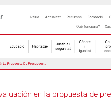
Main
ar
Ivàlua
Actualitat
Recursos
Formació
C
navigation
Què funciona?
Xar
Gènere
Ocu
Justícia i
Educació
Habitatge
i
pr
seguretat
igualtat
eco
a De Presupuesto 2013 Del Presidente Obama
valuación en la propuesta de pr