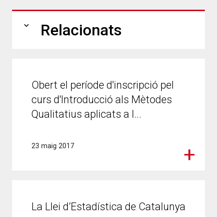
expand_more
Relacionats
Obert el període d'inscripció pel
curs d'Introducció als Mètodes
Qualitatius aplicats a l...
23 maig 2017
La Llei d’Estadística de Catalunya