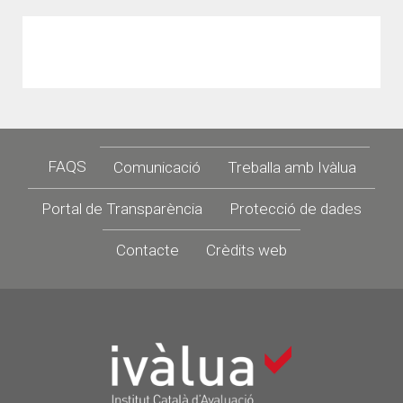
Footer
FAQS
Comunicació
Treballa amb Ivàlua
Portal de Transparència
Protecció de dades
Contacte
Crèdits web