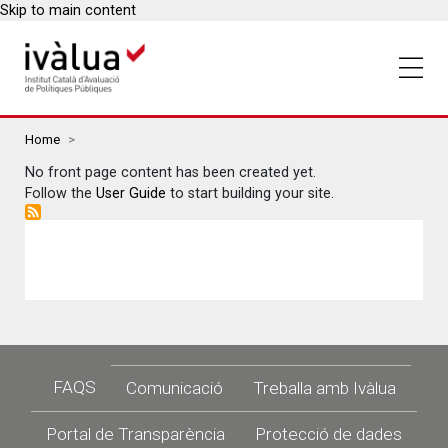
Skip to main content
Breadcrumbs
Home
No front page content has been created yet.
Follow the
User Guide
to start building your site.
Footer
FAQS
Comunicació
Treballa amb Ivàlua
Portal de Transparència
Protecció de dades