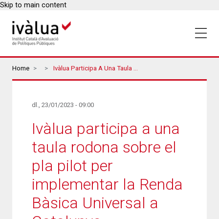
Skip to main content
Breadcrumbs
Home
Ivàlua Participa A Una Taula Rodona Sobre El Pla Pilot Per Implementar La Renda Bàsica Universal A Catalunya
dl., 23/01/2023 - 09:00
Ivàlua participa a una
taula rodona sobre el
pla pilot per
implementar la Renda
Bàsica Universal a