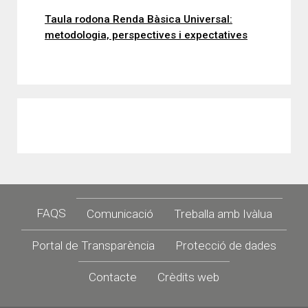
Taula rodona Renda Bàsica Universal:
metodologia, perspectives i expectatives
Footer
FAQS
Comunicació
Treballa amb Ivàlua
Portal de Transparència
Protecció de dades
Contacte
Crèdits web