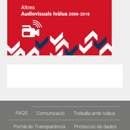
Footer
FAQS
Comunicació
Treballa amb Ivàlua
Portal de Transparència
Protecció de dades