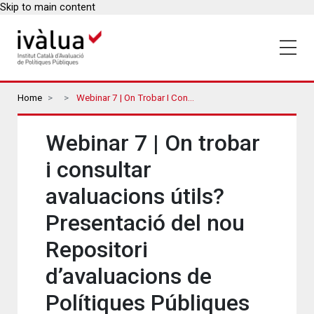
Skip to main content
Breadcrumbs
Home
Webinar 7 | On Trobar I Consultar Avaluacions Útils? Presentació Del Nou Repositori D’avaluacions De Polítiques Públiques
Webinar 7 | On trobar
i consultar
avaluacions útils?
Presentació del nou
Repositori
d’avaluacions de
Polítiques Públiques