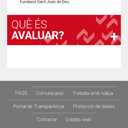
Fundació Sant Joan de Deu
QUÈ ÉS
AVALUAR?
Footer
FAQS
Comunicació
Treballa amb Ivàlua
Portal de Transparència
Protecció de dades
Contacte
Crèdits web