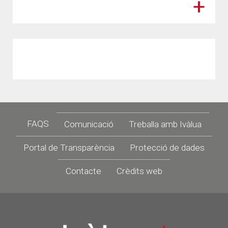
Footer
FAQS
Comunicació
Treballa amb Ivàlua
Portal de Transparència
Protecció de dades
Contacte
Crèdits web