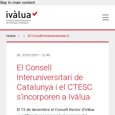
Skip to main content
Breadcrumbs
Home
El Consell Interuniversitari De Catalunya I El CTESC S’incorporen A Ivàlua
dv., 07/01/2011 - 12:40
El Consell
Interuniversitari de
Catalunya i el CTESC
s’incorporen a Ivàlua
El 15 de desembre el Consell Rector d’Ivàlua