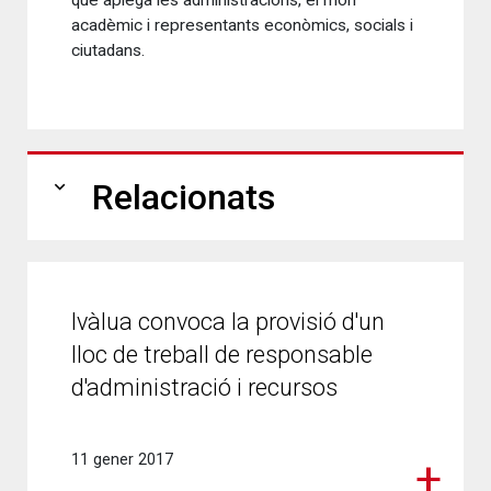
que aplega les administracions, el món
acadèmic i representants econòmics, socials i
ciutadans.
expand_more
Relacionats
Ivàlua convoca la provisió d'un
lloc de treball de responsable
d'administració i recursos
11 gener 2017