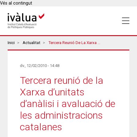
Vés al contingut
Breadcrumbs
Inici
Actualitat
Tercera Reunió De La Xarxa D’unitats D’anàlisi I Avaluació De Les Administracions Catalanes
dv., 12/02/2010 - 14:48
Tercera reunió de la
Xarxa d’unitats
d’anàlisi i avaluació de
les administracions
catalanes