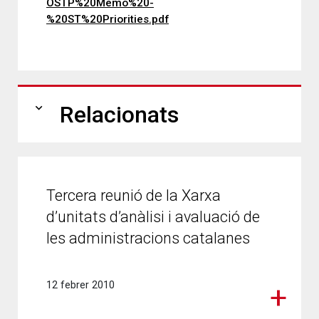
OSTP%20Memo%20-
%20ST%20Priorities.pdf
expand_more
Relacionats
Tercera reunió de la Xarxa
d’unitats d’anàlisi i avaluació de
les administracions catalanes
12 febrer 2010