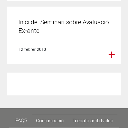
Inici del Seminari sobre Avaluació
Ex-ante
12 febrer 2010
Footer
FAQS
Comunicació
Treballa amb Ivàlua