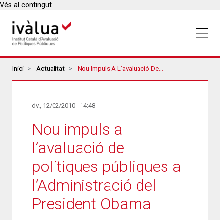
Vés al contingut
Breadcrumbs
Inici
Actualitat
Nou Impuls A L’avaluació De Polítiques Públiques A L’Administració Del President Obama
dv., 12/02/2010 - 14:48
Nou impuls a
l’avaluació de
polítiques públiques a
l’Administració del
President Obama