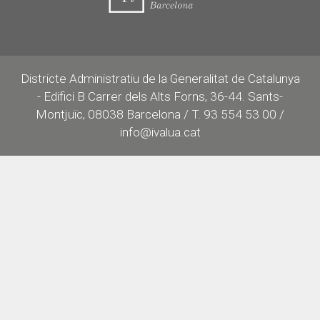
Districte Administratiu de la Generalitat de Catalunya
- Edifici B Carrer dels Alts Forns, 36-44. Sants-
Montjuïc, 08038 Barcelona / T. 93 554 53 00 /
info@ivalua.cat