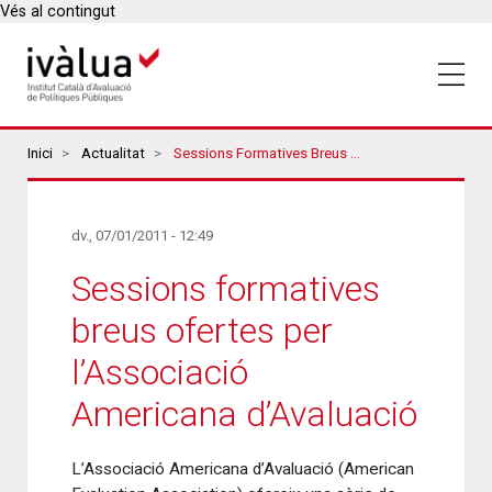
Vés al contingut
Breadcrumbs
Inici
Actualitat
Sessions Formatives Breus Ofertes Per L’Associació Americana D’Avaluació
dv., 07/01/2011 - 12:49
Sessions formatives
breus ofertes per
l’Associació
Americana d’Avaluació
L’Associació Americana d’Avaluació (American