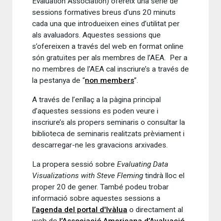
Evaluation Association) ofereix una sèrie de
sessions formatives breus d’uns 20 minuts
cada una que introdueixen eines d’utilitat per
als avaluadors. Aquestes sessions que
s’ofereixen a través del web en format online
són gratuïtes per als membres de l’AEA. Per a
no membres de l'AEA cal inscriure’s a través de
la pestanya de “
non members
”.
A través de l’enllaç a la pàgina principal
d’aquestes sessions es poden veure i
inscriure’s als propers seminaris o consultar la
biblioteca de seminaris realitzats prèviament i
descarregar-ne les gravacions arxivades.
La propera sessió sobre
Evaluating Data
Visualizations with Steve Fleming
tindrà lloc el
proper 20 de gener. També podeu trobar
informació sobre aquestes sessions a
l’agenda del portal d'Ivàlua
o directament al