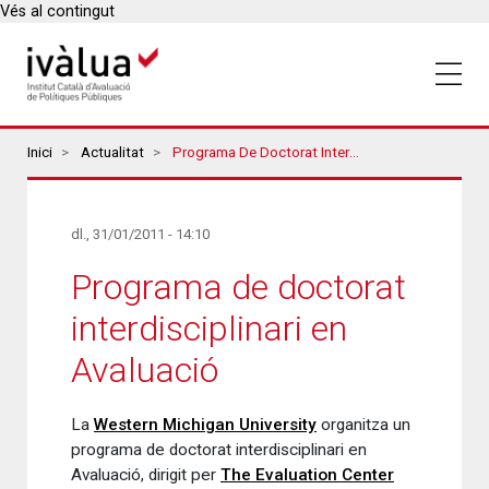
Vés al contingut
Breadcrumbs
Inici
Actualitat
Programa De Doctorat Interdisciplinari En Avaluació
dl., 31/01/2011 - 14:10
Programa de doctorat
interdisciplinari en
Avaluació
La
Western Michigan University
organitza un
programa de doctorat interdisciplinari en
Avaluació, dirigit per
The Evaluation Center