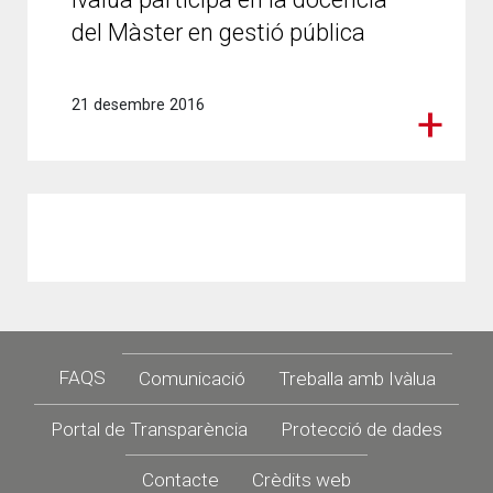
del Màster en gestió pública
21 desembre 2016
Footer
FAQS
Comunicació
Treballa amb Ivàlua
Portal de Transparència
Protecció de dades
Contacte
Crèdits web