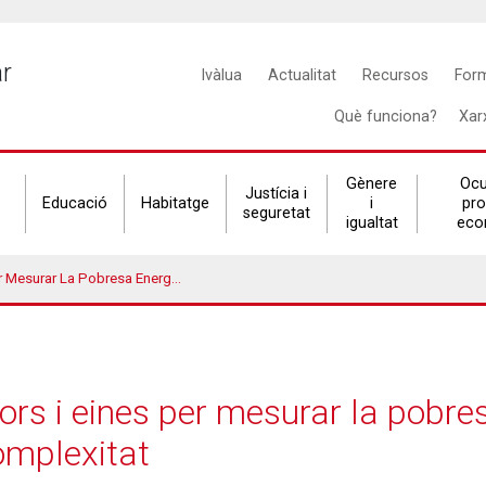
Main
ar
Ivàlua
Actualitat
Recursos
For
navigation
Què funciona?
Xar
Gènere
Ocu
Justícia i
Educació
Habitatge
i
pr
seguretat
igualtat
eco
Energètica I Abordar-Ne La Seva Complexitat
ors i eines per mesurar la pobres
omplexitat