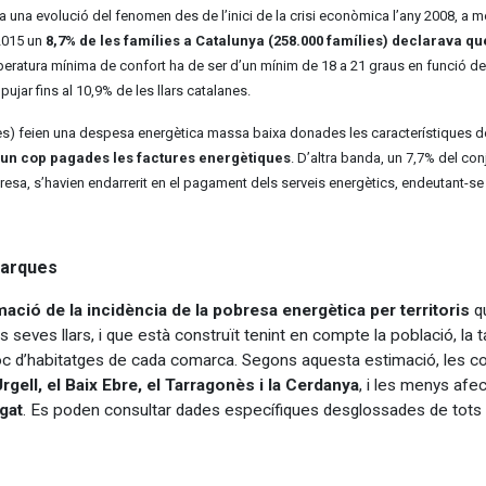
una evolució del fenomen des de l’inici de la crisi econòmica l’any 2008, a més 
2015 un
8,7% de les famílies a Catalunya (258.000 famílies) declarava qu
peratura mínima de confort ha de ser d’un mínim de 18 a 21 graus en funció de l
pujar fins al 10,9% de les llars catalanes.
ies) feien una despesa energètica massa baixa donades les característiques de 
un cop pagades les factures energètiques
. D’altra banda, un 7,7% del con
resa, s’havien endarrerit en el pagament dels serveis energètics, endeutant-s
marques
ació de la incidència de la pobresa energètica per territoris
qu
les seves llars, i que està construït tenint en compte la població, 
estoc d’habitatges de cada comarca. Segons aquesta estimació, les
 Urgell, el Baix Ebre, el Tarragonès i la Cerdanya
, i les menys af
egat
. Es poden consultar dades específiques desglossades de tots els