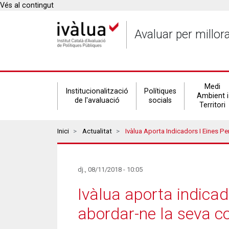
Vés al contingut
Avaluar per millor
Secondary
Medi
Institucionalització
Polítiques
Ambient i
de l'avaluació
socials
Territori
navigation
Breadcrumbs
Inici
Actualitat
Ivàlua Aporta Indicadors I Eines Per Mesurar La Pobresa 
dj., 08/11/2018 - 10:05
Ivàlua aporta indicad
abordar-ne la seva c