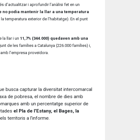
d’actualitzar i aprofundir l’anàlisi fet en un
e no podia mantenir la llar a una temperatura
a temperatura exterior de l’habitatge). En el punt
la llar i un
11,7% (344.000) quedaven amb una
junt de les famílies a Catalunya (226.000 famílies) i,
e amb l’empresa proveïdora.
e busca capturar la diversitat intercomarcal
la taxa de pobresa, el nombre de dies amb
 comarques amb un percentatge superior de
ectades
el Pla de l'Estany, el Bages, la
 territoris a l’informe.