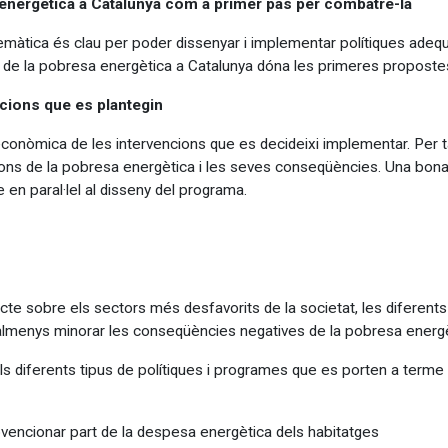
energètica a Catalunya com a primer pas per combatre-la
emàtica és clau per poder dissenyar i implementar polítiques adequ
t de la pobresa energètica a Catalunya dóna les primeres proposte
cions que es plantegin
econòmica de les intervencions que es decideixi implementar. Per tal
ions de la pobresa energètica i les seves conseqüències. Una bona 
e en paral·lel al disseny del programa.
acte sobre els sectors més desfavorits de la societat, les diferen
r o almenys minorar les conseqüències negatives de la pobresa energè
s diferents tipus de polítiques i programes que es porten a terme 
vencionar part de la despesa energètica dels habitatges