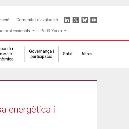
Icon
mació
Comunitat d'avaluació
menu
xa professionals
Perfil Xarxa
pació i
Governança i
omoció
Salut
Altres
participació
nòmica
a energètica i