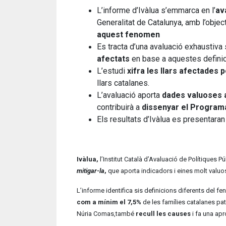
L’informe d’Ivàlua s’emmarca en l’
av
Generalitat de Catalunya, amb l’objec
aquest fenomen
Es tracta d’una avaluació exhaustiv
afectats
en base a aquestes defini
L’estudi
xifra les llars afectades 
llars catalanes.
L’avaluació aporta
dades
valuoses a
contribuirà a
dissenyar el Programa
Els resultats d’Ivàlua es presentaran
Ivàlua,
l’Institut Català d’Avaluació de Polítiques 
mitigar-la
,
que aporta indicadors i eines molt valuo
L’informe identifica sis definicions diferents del f
com a mínim el 7,5%
de les famílies catalanes pa
Núria Comas,també
recull les causes
i fa una ap