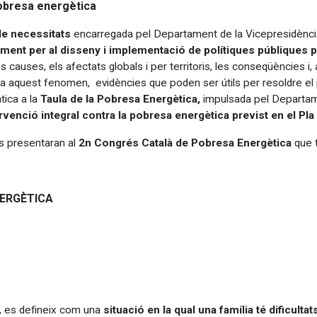
obresa energètica
de necessitats
encarregada pel Departament de la Vicepresidència
ement per al disseny i implementació de polítiques públiques
 causes, els afectats globals i per territoris, les conseqüències i, a
 a aquest fenomen, evidències que poden ser útils per resoldre e
ica a la
Taula de la Pobresa Energètica,
impulsada pel Departamen
rvenció integral contra la pobresa energètica
previst en el Pl
es presentaran al
2n Congrés Català de Pobresa Energètica
que t
NERGÈTICA
, es defineix com una
situació en la qual una família té dificulta