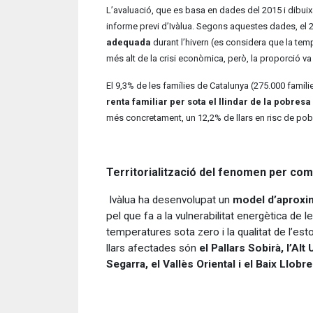
L’avaluació, que es basa en dades del 2015 i dibuixa 
informe previ d’Ivàlua. Segons aquestes dades, el 
adequada
durant l’hivern (es considera que la tem
més alt de la crisi econòmica, però, la proporció va 
El 9,3% de les famílies de Catalunya (275.000 famíl
renta familiar per sota el llindar de la pobresa
més concretament, un 12,2% de llars en risc de pob
Territorialització del fenomen per co
Ivàlua ha desenvolupat un
model d’aproxim
pel que fa a la vulnerabilitat energètica de 
temperatures sota zero i la qualitat de l’
llars afectades són
el Pallars Sobirà, l’Alt
Segarra, el Vallès Oriental i el Baix Llobr