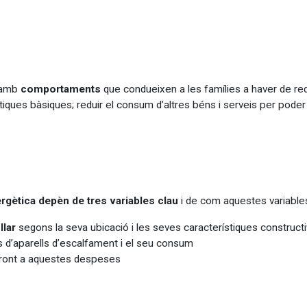
a amb
comportaments
que condueixen a les famílies a haver de red
iques bàsiques; reduir el consum d’altres béns i serveis per poder f
ergètica
depèn de tres variables clau
i de com aquestes variables
llar
segons la seva ubicació i les seves característiques constructiv
s d’aparells d’escalfament i el seu consum
front a aquestes despeses