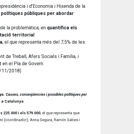
presidència i d’Economia i Hisenda de la
 polítiques públiques per abordar
de la problemàtica, en
quantifica els
ació territorial
ya
, el que representa més del 7,5% de les
de Treball, Afers Socials i Família, i
 en el Pla de Govern.
9/11/2018)
ya. Causes, conseqüències i possibles polítiques per
 a Catalunya
.
s 225.000 i els 579.000
, el que representa que
hini (coordinador), Anna Segura, Ramón Sabes i