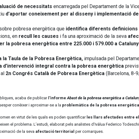
aluació de necessitats
encarregada pel Departament de la Vice
tiu
d’aportar coneixement per al disseny i implementació de
a sobre pobresa energètica que
identifica diferents definicions
cions, en
recull les causes
i fa una aproximació de la seva
afect
per la pobresa energètica entre 225.000 i 579.000 a Catalun
 la Taula de la Pobresa Energètica,
impulsada pel Departament 
 d’intervenció integral contra la pobresa energètica
previst
 al
2n Congrés Català de Pobresa Energètica
(Barcelona, 8-
Públiques, acaba de publicar
l’informe
Abast de la pobresa energètica a Catalun
sesper conèixer i aproximar-se a la
problemàtica de la pobresa energètica
enomen en virtut de les quals es poden quantificar
les llars afectades entre el
teixen el problema. L’estudi, elaborat pels analistes d’Ivàlua Federico Todesc
roximació de la seva
afectació territorial
per comarques.