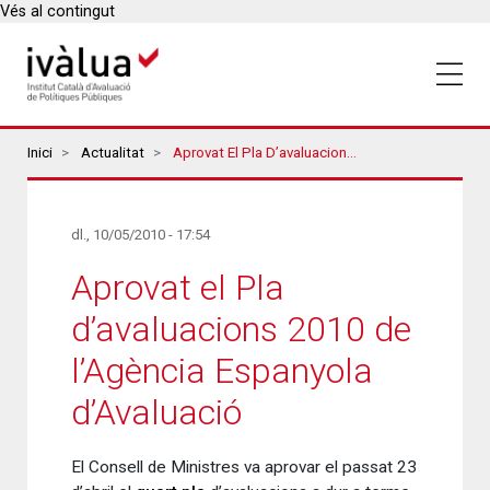
Vés al contingut
Breadcrumbs
Inici
Actualitat
Aprovat El Pla D’avaluacions 2010 De L’Agència Espanyola D’Avaluació
dl., 10/05/2010 - 17:54
Aprovat el Pla
d’avaluacions 2010 de
l’Agència Espanyola
d’Avaluació
El Consell de Ministres va aprovar el passat 23