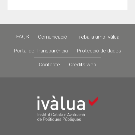
Footer
FAQS
Comunicació
Treballa amb Ivàlua
Portal de Transparència
Protecció de dades
Contacte
Crèdits web