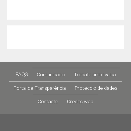
Footer
FAQS
Comunicació
Treballa amb Ivàlua
Portal de Transparència
Protecció de dades
Contacte
Crèdits web