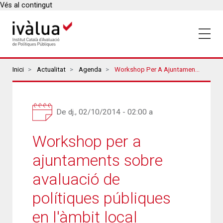
Vés al contingut
Breadcrumbs
Inici
Actualitat
Agenda
Workshop Per A Ajuntaments Sobre Avaluació De Polítiques Públiques En L'àmbit Local
De
dj., 02/10/2014 - 02:00
a
Workshop per a
ajuntaments sobre
avaluació de
polítiques públiques
en l'àmbit local