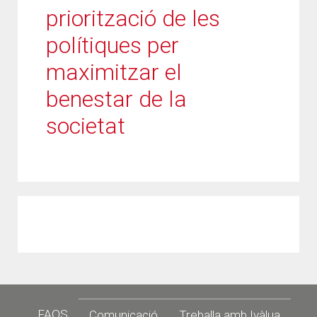
priorització de les
polítiques per
maximitzar el
benestar de la
societat
Footer
FAQS
Comunicació
Treballa amb Ivàlua