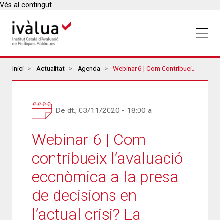
Vés al contingut
Breadcrumbs
Inici
Actualitat
Agenda
Webinar 6 | Com Contribueix L’avaluació Econòmica A La Presa De Decisions En L’actual Crisi? La Priorització De Les Polítiques Per Maximitzar El Benestar De La Societat
De
dt., 03/11/2020 - 18:00
a
Webinar 6 | Com
contribueix l’avaluació
econòmica a la presa
de decisions en
l’actual crisi? La