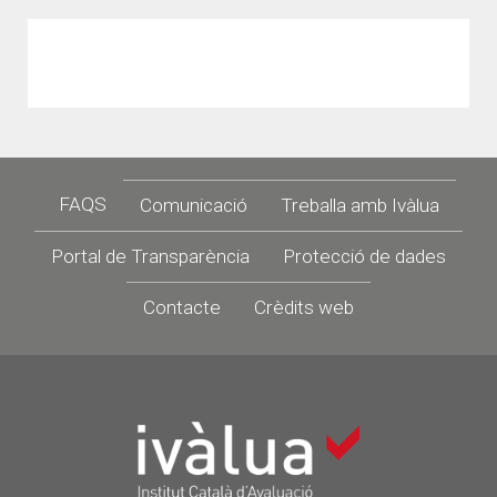
Footer
FAQS
Comunicació
Treballa amb Ivàlua
Portal de Transparència
Protecció de dades
Contacte
Crèdits web