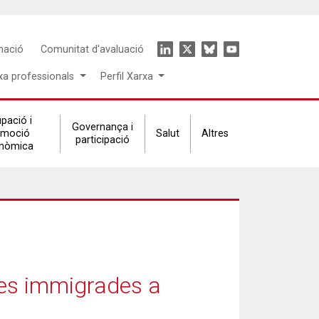
Icon
mació
Comunitat d'avaluació
menu
xa professionals
Perfil Xarxa
pació i
Governança i
omoció
Salut
Altres
participació
nòmica
nes immigrades a