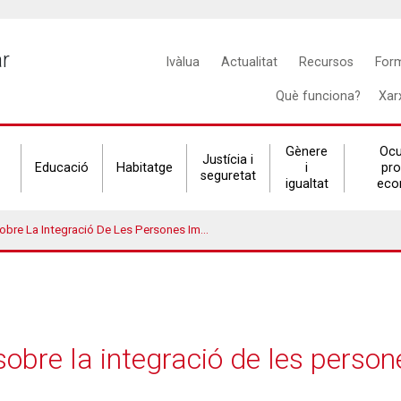
Main
ar
Ivàlua
Actualitat
Recursos
For
navigation
Què funciona?
Xar
Gènere
Ocu
Justícia i
Educació
Habitatge
i
pr
seguretat
igualtat
eco
tegració De Les Persones Immigrades A Catalunya 2015
sobre la integració de les perso