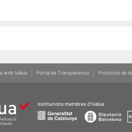
la amb Ivàlua
Portal de Transparència
Protecció de d
Institucions membres d'Ivàlua