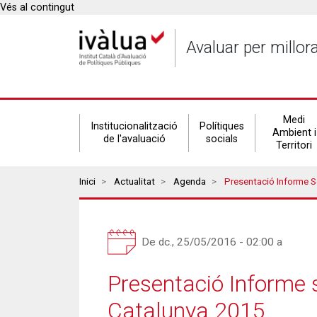
Vés al contingut
Avaluar per millor
Secondary
Medi
Institucionalització
Polítiques
Ambient i
de l'avaluació
socials
Territori
navigation
Breadcrumbs
Inici
Actualitat
Agenda
Presentació Informe Sobre La In
De
dc., 25/05/2016 - 02:00
a
Presentació Informe 
Catalunya 2015