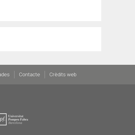
ades
Contacte
Crèdits web