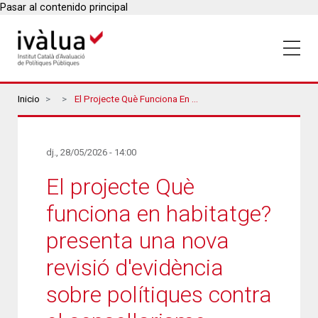
Pasar al contenido principal
Breadcrumbs
Inicio
El Projecte Què Funciona En Habitatge? Presenta Una Nova Revisió D'evidència Sobre Polítiques Contra El Sensellarisme
dj., 28/05/2026 - 14:00
El projecte Què
funciona en habitatge?
presenta una nova
revisió d'evidència
sobre polítiques contra