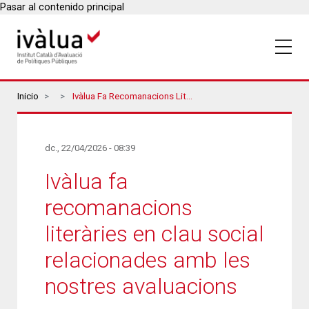
Pasar al contenido principal
Breadcrumbs
Inicio
Ivàlua Fa Recomanacions Literàries En Clau Social Relacionades Amb Les Nostres Avaluacions
dc., 22/04/2026 - 08:39
Ivàlua fa
recomanacions
literàries en clau social
relacionades amb les
nostres avaluacions