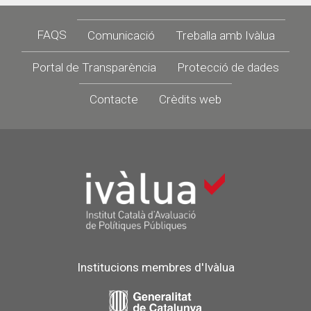
Footer
FAQS
Comunicació
Treballa amb Ivàlua
Portal de Transparència
Protecció de dades
Contacte
Crèdits web
Institucions membres d'Ivàlua