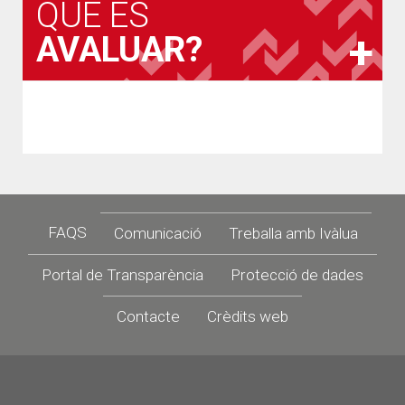
QUÈ ÉS
AVALUAR?
Footer
FAQS
Comunicació
Treballa amb Ivàlua
Portal de Transparència
Protecció de dades
Contacte
Crèdits web