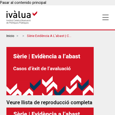
Pasar al contenido principal
Breadcrumbs
Inicio
Sèrie Evidència A L’abast | Casos D’èxit De L’avaluació
Veure llista de reproducció completa