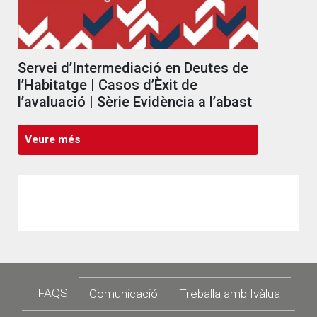
Servei d’Intermediació en Deutes de
l’Habitatge | Casos d’Èxit de
l’avaluació | Sèrie Evidència a l’abast
Veure més
Footer
FAQS
Comunicació
Treballa amb Ivàlua