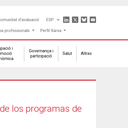
Icon
omunitat d'avaluació
Select
menu
your
xa professionals
Perfil Xarxa
language
pació i
Governança i
omoció
Salut
Altres
participació
nòmica
 de los programas de