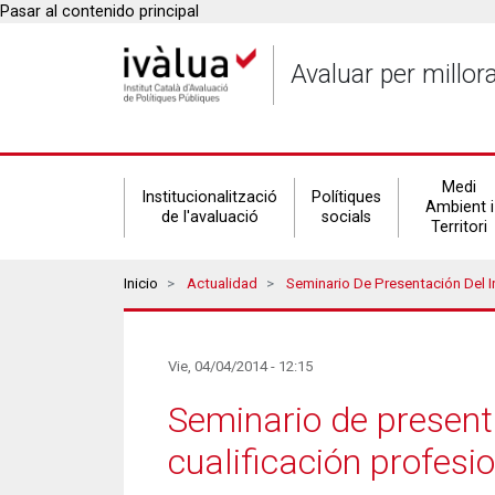
Pasar al contenido principal
Avaluar per millor
Secondary
Medi
Institucionalització
Polítiques
Ambient i
de l'avaluació
socials
Territori
navigation
Breadcrumbs
Inicio
Actualidad
Seminario De Presentación Del Informe De Evaluación De 
Vie, 04/04/2014 - 12:15
Seminario de present
cualificación profesio