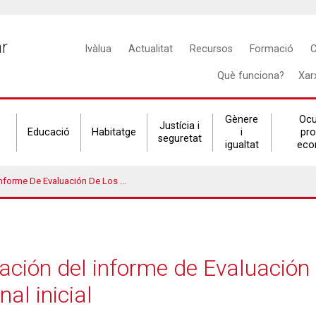
Main
ar
Ivàlua
Actualitat
Recursos
Formació
C
navigation
Què funciona?
Xar
Gènere
Ocu
Justícia i
Educació
Habitatge
i
pr
seguretat
igualtat
eco
Los Programas De Cualificación Profesional Inicial
ación del informe de Evaluación
nal inicial