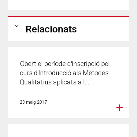
expand_more
Relacionats
Obert el període d'inscripció pel
curs d'Introducció als Mètodes
Qualitatius aplicats a l...
23 maig 2017