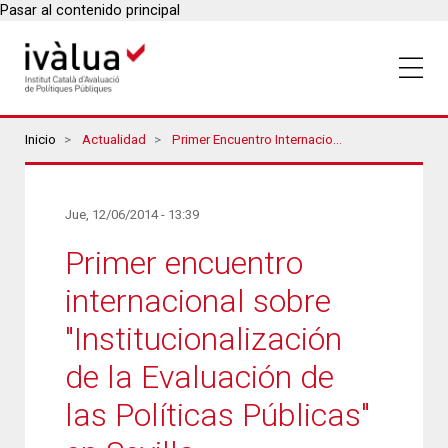
Pasar al contenido principal
Breadcrumbs
Inicio
Actualidad
Primer Encuentro Internacional Sobre "Institucionalización De La Evaluación De Las Políticas Públicas" En Sevilla
Jue, 12/06/2014 - 13:39
Primer encuentro
internacional sobre
"Institucionalización
de la Evaluación de
las Políticas Públicas"