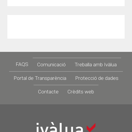
Footer
FAQS
Comunicació
Treballa amb Ivàlua
Portal de Transparència
Protecció de dades
Contacte
Crèdits web