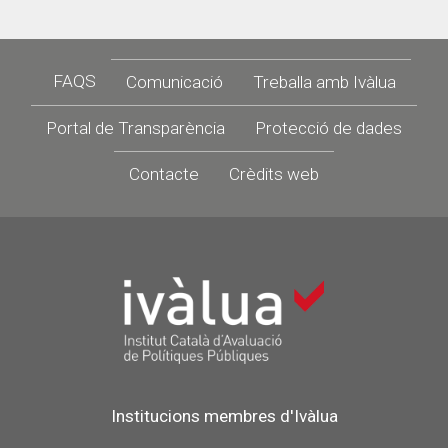
Footer
FAQS
Comunicació
Treballa amb Ivàlua
Portal de Transparència
Protecció de dades
Contacte
Crèdits web
Institucions membres d'Ivàlua