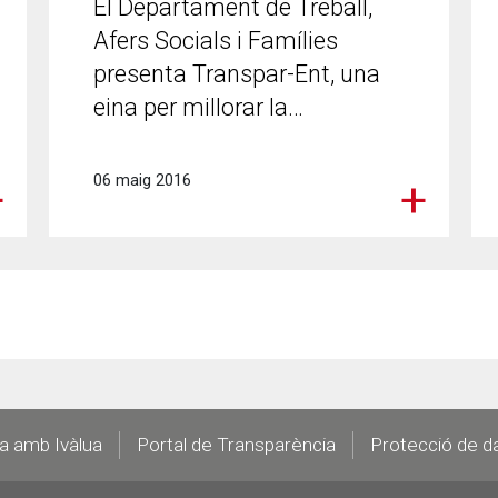
El Departament de Treball,
Afers Socials i Famílies
presenta Transpar-Ent, una
eina per millorar la…
06 maig 2016
la amb Ivàlua
Portal de Transparència
Protecció de d