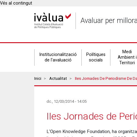
Vés al contingut
Avaluar per millor
Secondary
Medi
Institucionalització
Polítiques
Ambient i
de l'avaluació
socials
Territori
navigation
Breadcrumbs
Inici
Actualitat
IIes Jornades De Periodisme De D
dc., 12/03/2014 - 14:05
IIes Jornades de Per
L'Open Knowledge Foundation, ha organitzat