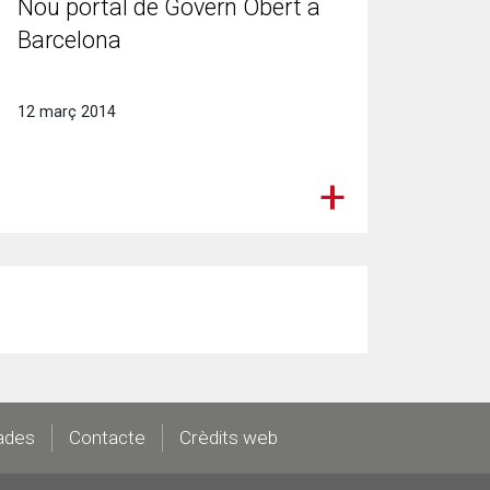
Nou portal de Govern Obert a
Barcelona
12 març 2014
ades
Contacte
Crèdits web