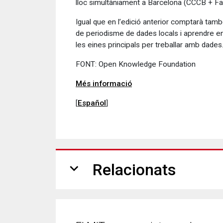
lloc simultàniament a Barcelona (CCCB + Fa
Igual que en l’edició anterior comptarà ta
de periodisme de dades locals i aprendre en 
les eines principals per treballar amb dades
FONT: Open Knowledge Foundation
Més informació
[
Español
]
expand_more
Relacionats