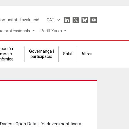
Icon
omunitat d'avaluació
Select
menu
your
xa professionals
Perfil Xarxa
language
pació i
Governança i
omoció
Salut
Altres
participació
nòmica
 Dades i Open Data. L'esdeveniment tindrà