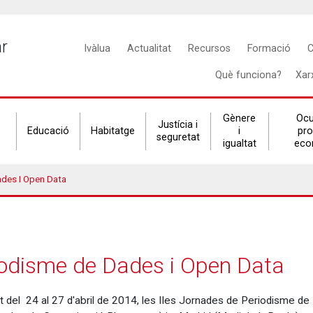
Main
ar
Ivàlua
Actualitat
Recursos
Formació
C
navigation
Què funciona?
Xar
Gènere
Ocu
Justícia i
Educació
Habitatge
i
pr
seguretat
igualtat
eco
ades I Open Data
iodisme de Dades i Open Data
 del 24 al 27 d'abril de 2014, les IIes Jornades de Periodisme de