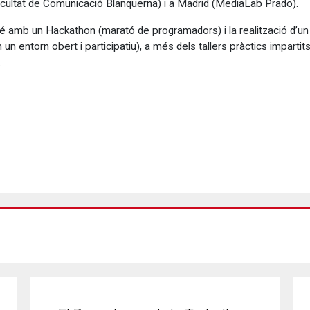
cultat de Comunicació Blanquerna) i a Madrid (MediaLab Prado).
mbé amb un Hackathon (marató de programadors) i la realització d’
un entorn obert i participatiu), a més dels tallers pràctics imparti
.