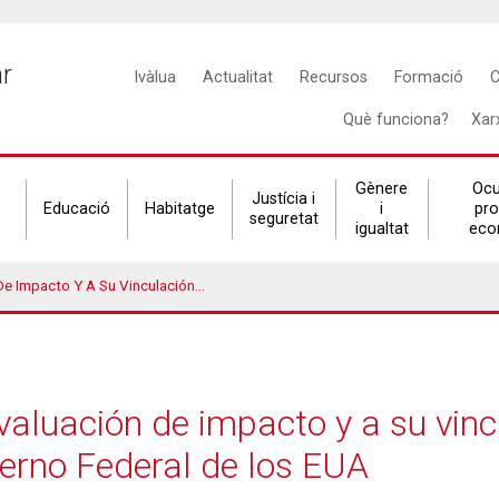
Main
ar
Ivàlua
Actualitat
Recursos
Formació
C
navigation
Què funciona?
Xar
Gènere
Ocu
Justícia i
Educació
Habitatge
i
pr
seguretat
igualtat
eco
ón Con El Presupuesto Del Gobierno Federal De Los EUA
valuación de impacto y a su vinc
erno Federal de los EUA