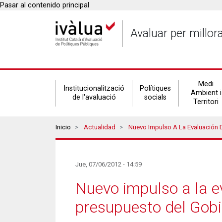
Pasar al contenido principal
Avaluar per millor
Secondary
Medi
Institucionalització
Polítiques
Ambient i
de l'avaluació
socials
Territori
navigation
Breadcrumbs
Inicio
Actualidad
Nuevo Impulso A La Evaluación De Impacto Y A Su Vinculaci
Jue, 07/06/2012 - 14:59
Nuevo impulso a la e
presupuesto del Gobi