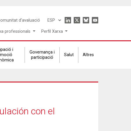
Icon
omunitat d'avaluació
Select
menu
your
xa professionals
Perfil Xarxa
language
pació i
Governança i
omoció
Salut
Altres
participació
nòmica
ulación con el