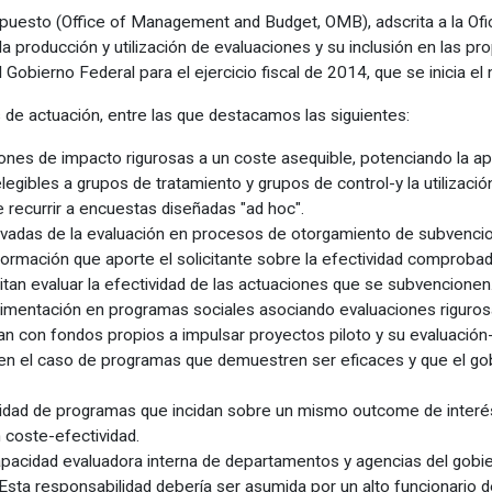
upuesto (Office of Management and Budget, OMB), adscrita a la Ofi
 la producción y utilización de evaluaciones y su inclusión en las
 Gobierno Federal para el ejercicio fiscal de 2014, que se inicia e
s de actuación, entre las que destacamos las siguientes:
iones de impacto rigurosas a un coste asequible, potenciando la a
elegibles a grupos de tratamiento y grupos de control-y la utilizaci
ue recurrir a encuestas diseñadas "ad hoc".
ivadas de la evaluación en procesos de otorgamiento de subvencio
formación que aporte el solicitante sobre la efectividad comprobad
tan evaluar la efectividad de las actuaciones que se subvencionen
erimentación en programas sociales asociando evaluaciones riguros
yan con fondos propios a impulsar proyectos piloto y su evaluación-
da en el caso de programas que demuestren ser eficaces y que el gob
vidad de programas que incidan sobre un mismo outcome de interés
 coste-efectividad.
apacidad evaluadora interna de departamentos y agencias del gobier
Esta responsabilidad debería ser asumida por un alto funcionario d