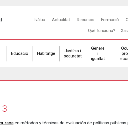
Main
ar
Ivàlua
Actualitat
Recursos
Formació
C
navigation
Què funciona?
Xar
Gènere
Ocu
Justícia i
Educació
Habitatge
i
pr
seguretat
igualtat
eco
13
 cursos
en métodos y técnicas de evaluación de políticas públicas 