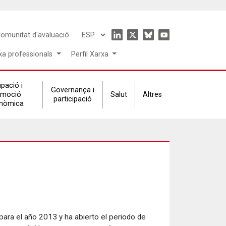
Icon
omunitat d'avaluació
Select
menu
your
xa professionals
Perfil Xarxa
language
pació i
Governança i
omoció
Salut
Altres
participació
nòmica
para el año 2013 y ha abierto el periodo de