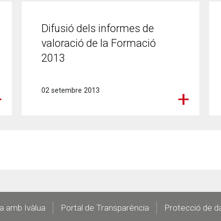
Difusió dels informes de
valoració de la Formació
2013
02 setembre 2013
la amb Ivàlua
Portal de Transparència
Protecció de d