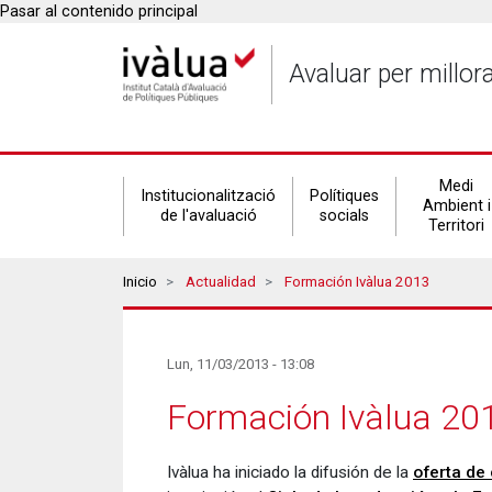
Pasar al contenido principal
Avaluar per millor
Secondary
Medi
Institucionalització
Polítiques
Ambient i
de l'avaluació
socials
Territori
navigation
Breadcrumbs
Inicio
Actualidad
Formación Ivàlua 2013
Lun, 11/03/2013 - 13:08
Formación Ivàlua 20
Ivàlua ha iniciado la difusión de la
oferta de